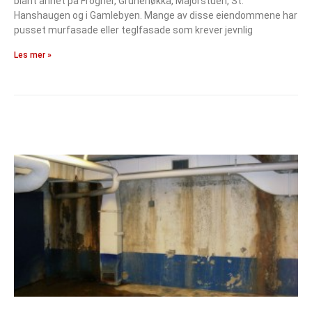
blant annet på Frogner, Grünerløkka, Majorstuen, St.
Hanshaugen og i Gamlebyen. Mange av disse eiendommene har
pusset murfasade eller teglfasade som krever jevnlig
Les mer »