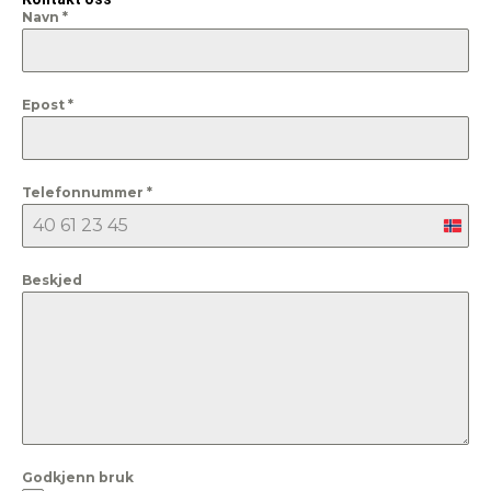
Navn
*
Epost
*
Telefonnummer
*
Nor
+47
Beskjed
Godkjenn bruk