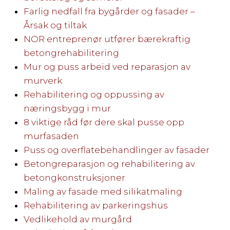
Farlig nedfall fra bygårder og fasader –
Årsak og tiltak
NOR entreprenør utfører bærekraftig
betongrehabilitering
Mur og puss arbeid ved reparasjon av
murverk
Rehabilitering og oppussing av
næringsbygg i mur
8 viktige råd før dere skal pusse opp
murfasaden
Puss og overflatebehandlinger av fasader
Betongreparasjon og rehabilitering av
betongkonstruksjoner
Maling av fasade med silikatmaling
Rehabilitering av parkeringshus
Vedlikehold av murgård