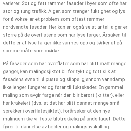
varierer. Sot og fett rammer fasader i byer som ofte har
stor og tung trafikk. Alger, som trenger fuktighet og lys
for å vokse, er et problem som oftest rammer
nordvendte fasader. Her kan en også se at antall alger er
større på de overflatene som har lyse farger. Årsaken til
dette er at lyse farger ikke varmes opp og tørker ut på
samme måte som mørke.
På fasader som har overflater som har blitt malt mange
ganger, kan malingssjiktet bli for tykt og tett slik at
fasadens evne til å puste og slippe igjennom vanndamp
ikke lenger fungerer og fører til fuktskader. En gammel
maling som avgir farge når den blir berørt (kritter), eller
har krakelert (dvs. at det har blitt dannet mange små
sprekker i overflatesjiktet), forårsaker at den nye
malingen ikke vil feste tilstrekkelig på underlaget. Dette
fører til dannelse av bobler og malingsavskalling.