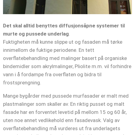
Det skal alltid benyttes diffusjonsåpne systemer til
murte og pussede underlag
.
Fuktigheten må kunne slippe ut og fasaden må tørke
innimellom de fuktige periodene. En tett
overflatebehandling med malinger basert på organiske
bindemidler som akrylmalinger, Pliolite m.m. vil forhindre
vann i å fordampe fra overflaten og bidra til
frostsprengning.
Mange bygårder med pussede murfasader er malt med
plastmalinger som skaller av. En riktig pusset og malt
fasade har en forventet levetid på mellom 15 og 60 år,
uten noe annet vedlikehold enn fasadevask. Valg av
overflatebehandling må vurderes ut fra underlagets