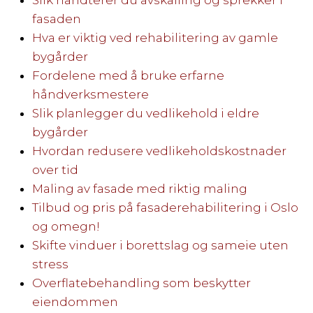
Slik håndterer du avskalling og sprekker i
fasaden
Hva er viktig ved rehabilitering av gamle
bygårder
Fordelene med å bruke erfarne
håndverksmestere
Slik planlegger du vedlikehold i eldre
bygårder
Hvordan redusere vedlikeholdskostnader
over tid
Maling av fasade med riktig maling
Tilbud og pris på fasaderehabilitering i Oslo
og omegn!
Skifte vinduer i borettslag og sameie uten
stress
Overflatebehandling som beskytter
eiendommen