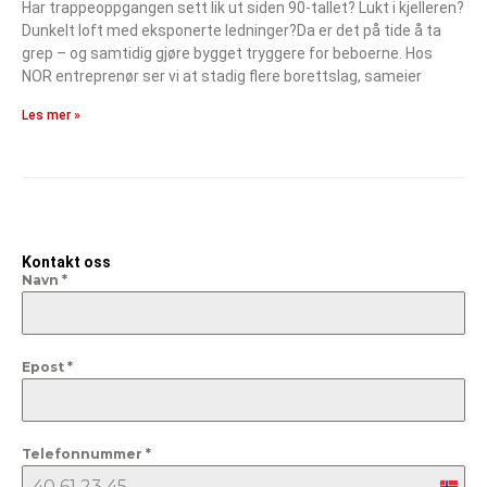
Har trappeoppgangen sett lik ut siden 90-tallet? Lukt i kjelleren?
Dunkelt loft med eksponerte ledninger?Da er det på tide å ta
grep – og samtidig gjøre bygget tryggere for beboerne. Hos
NOR entreprenør ser vi at stadig flere borettslag, sameier
Les mer »
Kontakt oss
Navn
*
Epost
*
Telefonnummer
*