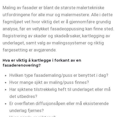
Maling av fasader er blant de største malertekniske
utfordringene for alle mur og malermestere. Alle i dette
fagmiljøet vet hvor viktig det er å gjennomføre grundig
analyse, før en vellykket fasadeoppussing kan finne sted.
Registrering av skader og skadeårsaker, kartlegging av
underlaget, samt valg av malingssystemer og riktig
fargesetting er avgjørende.
Hva er viktig å kartlegge i forkant av en
fasaderenovering?
Hvilken type fasademaling/puss er benyttet i dag?
Hvor mange sjikt av maling/puss finnes?
Har sjiktene tilstrekkelig heft til underlaget eller må
det utbedres?
Er overflaten diffusjonsåpen eller må eksisterende
underlag fjernes?