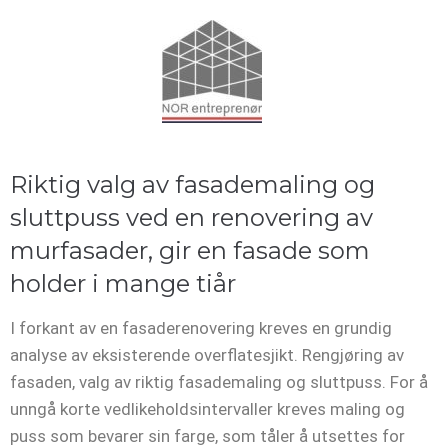
Riktig valg av fasademaling og
sluttpuss ved en renovering av
murfasader, gir en fasade som
holder i mange tiår
I forkant av en fasaderenovering kreves en grundig
analyse av eksisterende overflatesjikt. Rengjøring av
fasaden, valg av riktig fasademaling og sluttpuss. For å
unngå korte vedlikeholdsintervaller kreves maling og
puss som bevarer sin farge, som tåler å utsettes for