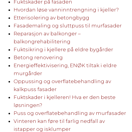
Fuktskader på fasaden
Hvordan løse vanninntrengning i kjeller?
Etterisolering av betongbygg
Fasademaling og sluttpuss til murfasader
Reparasjon av balkonger –
balkongrehabilitering
Fuktsikring i kjellere på eldre bygårder
Betong renovering
Energieffektivisering, ENØK tiltak i eldre
murgårder
Oppussing og overflatebehandling av
kalkpuss fasader
Fuktskader i kjelleren! Hva er den beste
løsningen?
Puss og overflatebehandling av murfasader
Vinteren kan føre til farlig nedfall av
istapper og isklumper