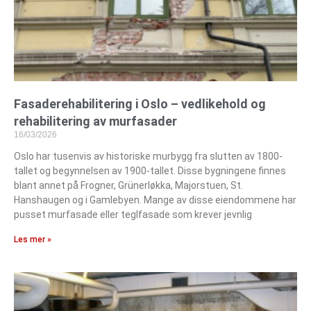
Fasaderehabilitering i Oslo – vedlikehold og
rehabilitering av murfasader
16/03/2026
Oslo har tusenvis av historiske murbygg fra slutten av 1800-
tallet og begynnelsen av 1900-tallet. Disse bygningene finnes
blant annet på Frogner, Grünerløkka, Majorstuen, St.
Hanshaugen og i Gamlebyen. Mange av disse eiendommene har
pusset murfasade eller teglfasade som krever jevnlig
Les mer »