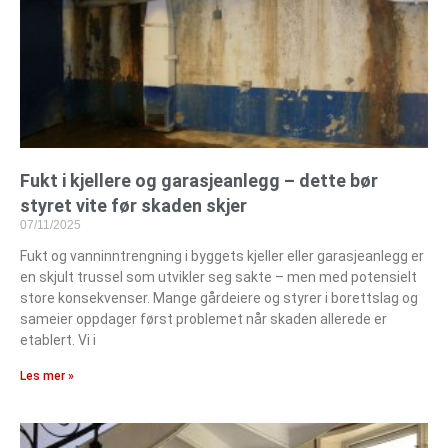
Fukt i kjellere og garasjeanlegg – dette bør
styret vite før skaden skjer
07/11/2025
Fukt og vanninntrengning i byggets kjeller eller garasjeanlegg er
en skjult trussel som utvikler seg sakte – men med potensielt
store konsekvenser. Mange gårdeiere og styrer i borettslag og
sameier oppdager først problemet når skaden allerede er
etablert. Vi i
Les mer »