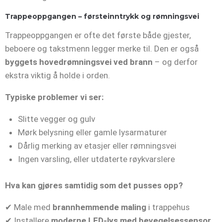
Trappeoppgangen – førsteinntrykk og rømningsvei
Trappeoppgangen er ofte det første både gjester,
beboere og takstmenn legger merke til. Den er også
byggets hovedrømningsvei ved brann
– og derfor
ekstra viktig å holde i orden.
Typiske problemer vi ser:
Slitte vegger og gulv
Mørk belysning eller gamle lysarmaturer
Dårlig merking av etasjer eller rømningsvei
Ingen varsling, eller utdaterte røykvarslere
Hva kan gjøres samtidig som det pusses opp?
✔ Male med
brannhemmende maling
i trappehus
✔ Installere
moderne LED-lys med bevegelsessensor