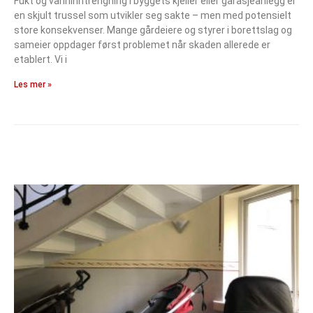
Fukt og vanninntrengning i byggets kjeller eller garasjeanlegg er
en skjult trussel som utvikler seg sakte – men med potensielt
store konsekvenser. Mange gårdeiere og styrer i borettslag og
sameier oppdager først problemet når skaden allerede er
etablert. Vi i
Les mer »