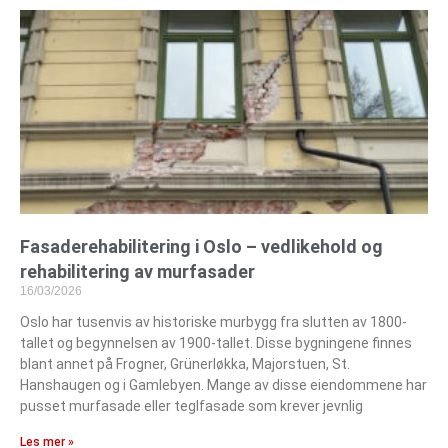
Fasaderehabilitering i Oslo – vedlikehold og
rehabilitering av murfasader
16/03/2026
Oslo har tusenvis av historiske murbygg fra slutten av 1800-
tallet og begynnelsen av 1900-tallet. Disse bygningene finnes
blant annet på Frogner, Grünerløkka, Majorstuen, St.
Hanshaugen og i Gamlebyen. Mange av disse eiendommene har
pusset murfasade eller teglfasade som krever jevnlig
Les mer »