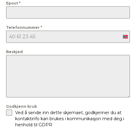
Epost
*
Telefonnummer
*
Nor
+47
Beskjed
Godkjenn bruk
Ved å sende inn dette skjemaet, godkjenner du at
kontaktinfo kan brukes i kommunikasjon med deg i
henhold til GDPR