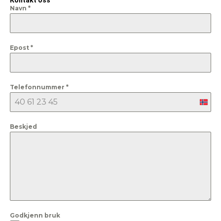
Navn
*
Epost
*
Telefonnummer
*
Nor
+47
Beskjed
Godkjenn bruk