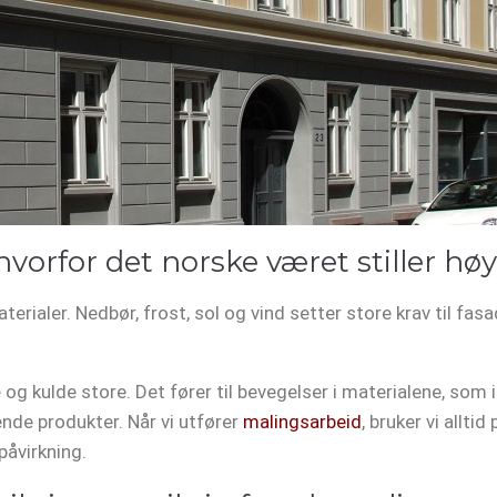
vorfor det norske været stiller høy
terialer. Nedbør, frost, sol og vind setter store krav til fa
 kulde store. Det fører til bevegelser i materialene, som ig
ende produkter. Når vi utfører
malingsarbeid
, bruker vi allti
påvirkning.