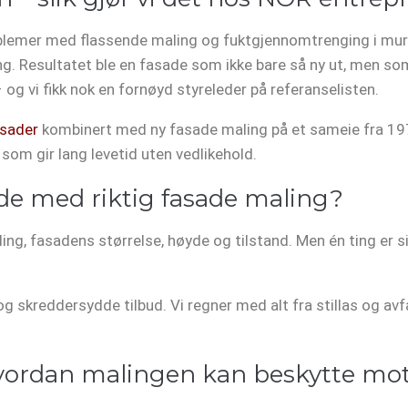
blemer med flassende maling og fuktgjennomtrenging i murve
ing. Resultatet ble en fasade som ikke bare så ny ut, men s
 og vi fikk nok en fornøyd styreleder på referanselisten.
asader
kombinert med ny fasade maling på et sameie fra 1970
 som gir lang levetid uten vedlikehold.
ade med riktig fasade maling?
ng, fasadens størrelse, høyde og tilstand. Men én ting er si
 og skreddersydde tilbud. Vi regner med alt fra stillas og avf
hvordan malingen kan beskytte mo