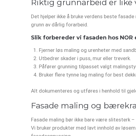
Riktig grunnarbeid er like
Det hjelper ikke å bruke verdens beste fasade 
grunn av dårlig forarbeid.
Slik forbereder vi fasaden hos NOR 
Fjerner løs maling og urenheter med sandbl
Utbedrer skader i puss, mur eller treverk.
Påfører grunning tilpasset valgt malingsty
Bruker flere tynne lag maling for best dek
Alt dokumenteres og utføres i henhold til gj
Fasade maling og bærekraf
Fasade maling bør ikke bare være slitesterk 
Vi bruker produkter med lavt innhold av løsemid
fasadeoppussing.