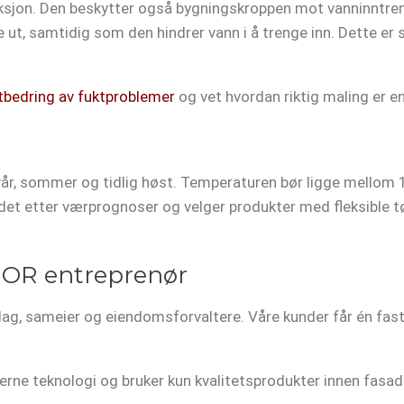
nksjon. Den beskytter også bygningskroppen mot vanninntre
e ut, samtidig som den hindrer vann i å trenge inn. Dette er 
tbedring av fuktproblemer
og vet hvordan riktig maling er en
vår, sommer og tidlig høst. Temperaturen bør ligge mellom 1
eidet etter værprognoser og velger produkter med fleksible tø
 NOR entreprenør
slag, sameier og eiendomsforvaltere. Våre kunder får én fas
ne teknologi og bruker kun kvalitetsprodukter innen fasade 