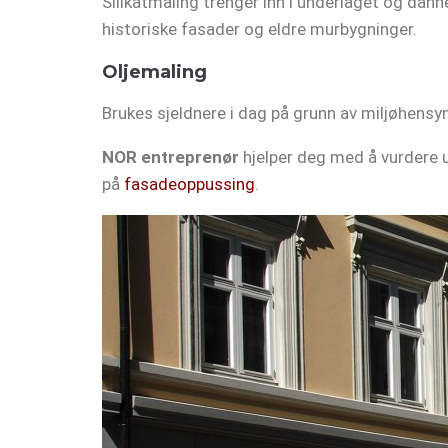
Silikatmaling trenger inn i underlaget og dann
historiske fasader og eldre murbygninger.
Oljemaling
Brukes sjeldnere i dag på grunn av miljøhensyn,
NOR entreprenør
hjelper deg med å vurdere u
på
fasadeoppussing
.