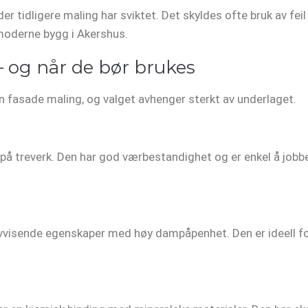
r tidligere maling har sviktet. Det skyldes ofte bruk av feil 
l moderne bygg i Akershus.
– og når de bør brukes
en fasade maling, og valget avhenger sterkt av underlaget.
på treverk. Den har god værbestandighet og er enkel å jobbe
visende egenskaper med høy dampåpenhet. Den er ideell for