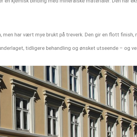
er en kjemisk binding med mineralske materialer. Den har eks
 men har vært mye brukt på treverk. Den gir en flott finish, 
nderlaget, tidligere behandling og ønsket utseende – og vel