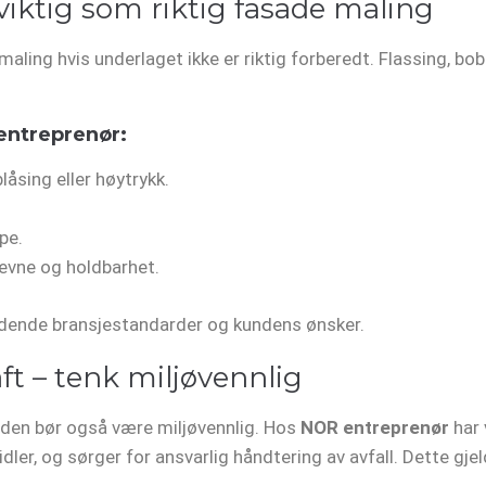
 viktig som riktig fasade maling
maling hvis underlaget ikke er riktig forberedt. Flassing, bo
entreprenør:
åsing eller høytrykk.
pe.
kevne og holdbarhet.
eldende bransjestandarder og kundens ønsker.
t – tenk miljøvennlig
– den bør også være miljøvennlig. Hos
NOR entreprenør
har 
ler, og sørger for ansvarlig håndtering av avfall. Dette gjel