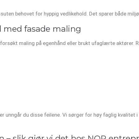
suten behovet for hyppig vedlikehold. Det sparer både mil
l med fasade maling
forsøkt maling på egenhånd eller brukt ufaglærte aktører. R
nngår du disse feilene. Vi sørger for høy faglig kvalitet i 
n – slik gjør vi det hos NOR entrep