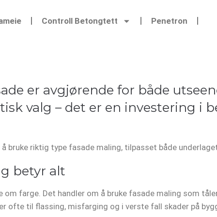
Sameie
Controll Betongtett
Penetron
fasade er avgjørende for både utse
isk valg – det er en investering i b
r å bruke riktig type fasade maling, tilpasset både underlage
g betyr alt
e om farge. Det handler om å bruke fasade maling som tåler
r ofte til flassing, misfarging og i verste fall skader på byg