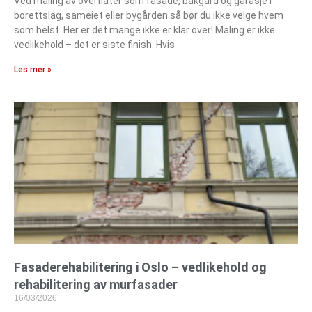
Ved maling av overflater som fasade, bakgård og garasje i
borettslag, sameiet eller bygården så bør du ikke velge hvem
som helst. Her er det mange ikke er klar over! Maling er ikke
vedlikehold – det er siste finish. Hvis
Les mer »
Fasaderehabilitering i Oslo – vedlikehold og
rehabilitering av murfasader
16/03/2026