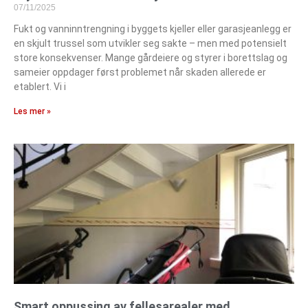
07/11/2025
Fukt og vanninntrengning i byggets kjeller eller garasjeanlegg er
en skjult trussel som utvikler seg sakte – men med potensielt
store konsekvenser. Mange gårdeiere og styrer i borettslag og
sameier oppdager først problemet når skaden allerede er
etablert. Vi i
Les mer »
Smart oppussing av fellesarealer med