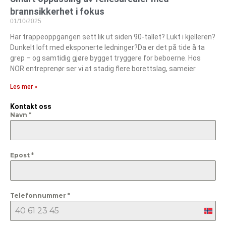
brannsikkerhet i fokus
01/10/2025
Har trappeoppgangen sett lik ut siden 90-tallet? Lukt i kjelleren?
Dunkelt loft med eksponerte ledninger?Da er det på tide å ta
grep – og samtidig gjøre bygget tryggere for beboerne. Hos
NOR entreprenør ser vi at stadig flere borettslag, sameier
Les mer »
Kontakt oss
Navn
*
Epost
*
Telefonnummer
*
Nor