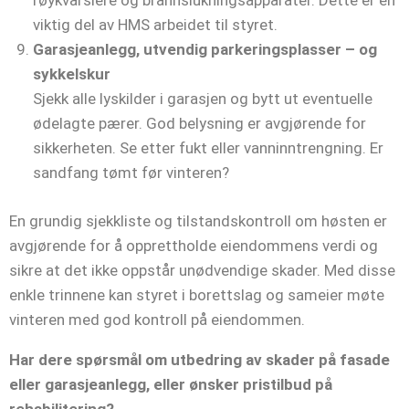
røykvarslere og brannslukningsapparater. Dette er en
viktig del av HMS arbeidet til styret.
Garasjeanlegg, utvendig parkeringsplasser – og
sykkelskur
Sjekk alle lyskilder i garasjen og bytt ut eventuelle
ødelagte pærer. God belysning er avgjørende for
sikkerheten. Se etter fukt eller vanninntrengning. Er
sandfang tømt før vinteren?
En grundig sjekkliste og tilstandskontroll om høsten er
avgjørende for å opprettholde eiendommens verdi og
sikre at det ikke oppstår unødvendige skader. Med disse
enkle trinnene kan styret i borettslag og sameier møte
vinteren med god kontroll på eiendommen.
Har dere spørsmål om utbedring av skader på fasade
eller garasjeanlegg, eller ønsker pristilbud på
rehabilitering?