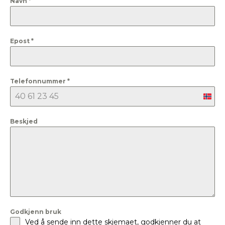
Navn
*
Epost
*
Telefonnummer
*
Nor
+47
Beskjed
Godkjenn bruk
Ved å sende inn dette skjemaet, godkjenner du at