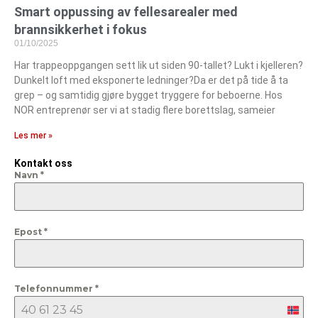
Smart oppussing av fellesarealer med
brannsikkerhet i fokus
01/10/2025
Har trappeoppgangen sett lik ut siden 90-tallet? Lukt i kjelleren?
Dunkelt loft med eksponerte ledninger?Da er det på tide å ta
grep – og samtidig gjøre bygget tryggere for beboerne. Hos
NOR entreprenør ser vi at stadig flere borettslag, sameier
Les mer »
Kontakt oss
Navn
*
Epost
*
Telefonnummer
*
Nor