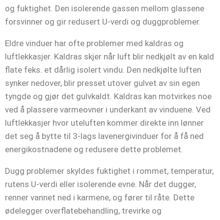
og fuktighet. Den isolerende gassen mellom glassene
forsvinner og gir redusert U-verdi og duggproblemer.
Eldre vinduer har ofte problemer med kaldras og
luftlekkasjer. Kaldras skjer når luft blir nedkjølt av en kald
flate feks. et dårlig isolert vindu. Den nedkjølte luften
synker nedover, blir presset utover gulvet av sin egen
tyngde og gjør det gulvkaldt. Kaldras kan motvirkes noe
ved å plassere varmeovner i underkant av vinduene. Ved
luftlekkasjer hvor uteluften kommer direkte inn lønner
det seg å bytte til 3-lags lavenergivinduer for å få ned
energikostnadene og redusere dette problemet.
Dugg problemer skyldes fuktighet i rommet, temperatur,
rutens U-verdi eller isolerende evne. Når det dugger,
renner vannet ned i karmene, og fører til råte. Dette
ødelegger overflatebehandling, trevirke og