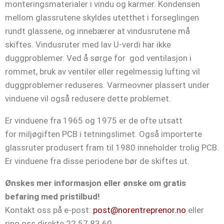
monteringsmaterialer i vindu og karmer. Kondensen
mellom glassrutene skyldes utetthet i forseglingen
rundt glassene, og innebærer at vindusrutene må
skiftes. Vindusruter med lav U-verdi har ikke
duggproblemer. Ved å sørge for god ventilasjon i
rommet, bruk av ventiler eller regelmessig lufting vil
duggproblemer reduseres. Varmeovner plassert under
vinduene vil også redusere dette problemet.
Er vinduene fra 1965 og 1975 er de ofte utsatt
for miljøgiften PCB i tetningslimet. Også importerte
glassruter produsert fram til 1980 inneholder trolig PCB.
Er vinduene fra disse periodene bør de skiftes ut.
Ønskes mer informasjon eller ønske om gratis
befaring med pristilbud!
Kontakt oss på e-post:
post@norentreprenor.no
eller
ring oss direkte 22 57 83 60.