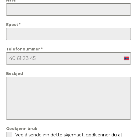
Navn
*
Epost
*
Telefonnummer
*
Nor
+47
Beskjed
Godkjenn bruk
Ved å sende inn dette skjemaet, godkjenner du at