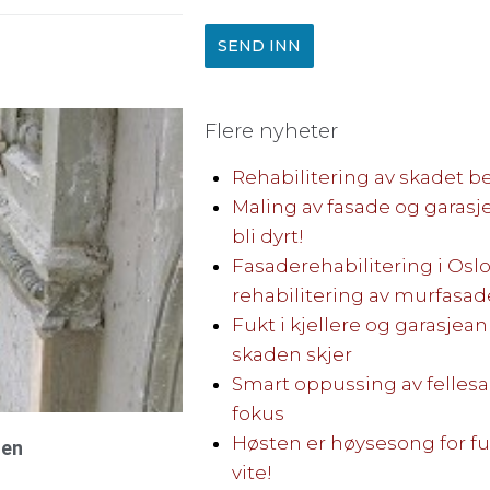
SEND INN
Flere nyheter
Rehabilitering av skadet b
Maling av fasade og garasj
bli dyrt!
Fasaderehabilitering i Oslo
rehabilitering av murfasad
Fukt i kjellere og garasjean
skaden skjer
Smart oppussing av fellesa
fokus
Høsten er høysesong for fuk
ten
vite!
!