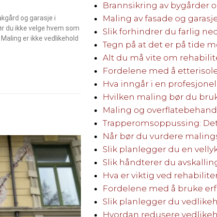
Brannsikring av bygårder
Maling av fasade og garas
kgård og garasje i
bør du ikke velge hvem som
Slik forhindrer du farlig ned
 Maling er ikke vedlikehold
Tegn på at det er på tide 
Alt du må vite om rehabili
Fordelene med å etterisol
Hva inngår i en profesjone
Hvilken maling bør du bru
Maling og overflatebehandli
Trapperomsoppussing: Dett
Når bør du vurdere maling
Slik planlegger du en vell
Slik håndterer du avskallin
Hva er viktig ved rehabilit
Fordelene med å bruke er
Slik planlegger du vedlikeh
Hvordan redusere vedlikeh