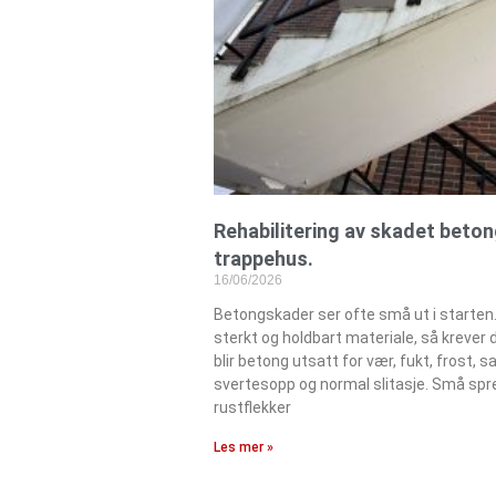
Rehabilitering av skadet beton
trappehus.
16/06/2026
Betongskader ser ofte små ut i starten
sterkt og holdbart materiale, så krever d
blir betong utsatt for vær, fukt, frost, sa
svertesopp og normal slitasje. Små spre
rustflekker
Les mer »