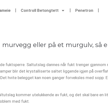
Sameie
Controll Betongtett
Penetron
murvegg eller på et murgulv, så e
ende fuktsperre. Saltutslag dannes når fukt trenger gjenno
damper blir det krystalliserte saltet liggende igjen på overfl
is. Det hvite belegget kan noen ganger forveksles med sopp. 
ltutslag kommer utelukkende av fukt, og det skal bare en liten
roblem med fukt.