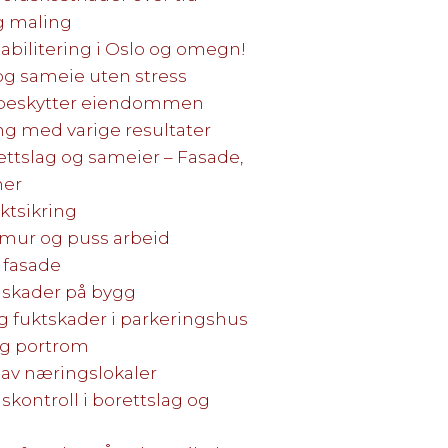
g maling
habilitering i Oslo og omegn!
 og sameie uten stress
 beskytter eiendommen
ng med varige resultater
ettslag og sameier – Fasade,
mer
ktsikring
 mur og puss arbeid
 fasade
ngskader på bygg
g fuktskader i parkeringshus
og portrom
v næringslokaler
dskontroll i borettslag og