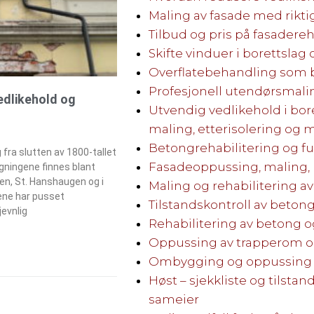
Maling av fasade med rikti
Tilbud og pris på fasadere
Skifte vinduer i borettslag
Overflatebehandling som
Profesjonell utendørsmali
vedlikehold og
Utvendig vedlikehold i bor
maling, etterisolering og 
Betongrehabilitering og fu
 fra slutten av 1800-tallet
Fasadeoppussing, maling,
gningene finnes blant
en, St. Hanshaugen og i
Maling og rehabilitering av
ne har pusset
Tilstandskontroll av beto
jevnlig
Rehabilitering av betong o
Oppussing av trapperom 
Ombygging og oppussing a
Høst – sjekkliste og tilstan
sameier