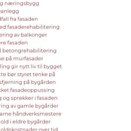
 og næringsbygg
jeanlegg
fall fra fasaden
med fasaderehabilitering
tering av balkonger
ere fasaden
ll betongrehabilitering
ke på murfasader
ng gir nytt liv til bygget
e bør styret tenke på
sfjerning på bygården
ykket fasadeoppussing
g og sprekker i fasaden
ering av gamle bygårder
farne håndverksmestere
old i eldre bygårder
oldskostnader over tid