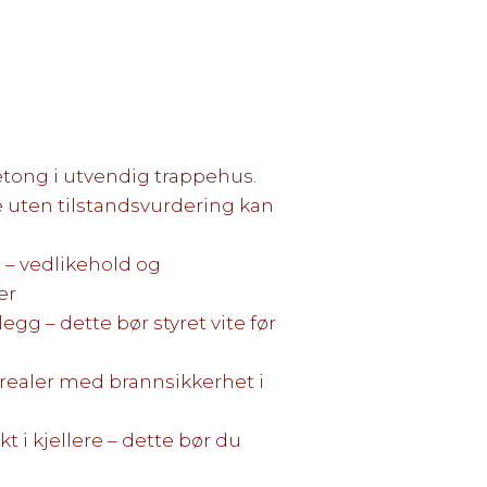
etong i utvendig trappehus.
e uten tilstandsvurdering kan
 – vedlikehold og
er
legg – dette bør styret vite før
realer med brannsikkerhet i
t i kjellere – dette bør du