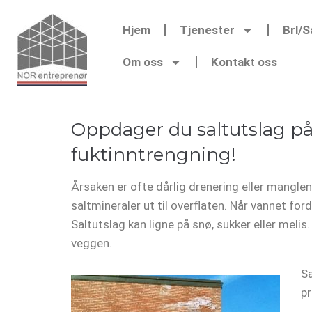
Hjem
Tjenester
Brl/
Om oss
Kontakt oss
Oppdager du saltutslag på 
fuktinntrengning!
Årsaken er ofte dårlig drenering eller mangl
saltmineraler ut til overflaten. Når vannet for
Saltutslag kan ligne på snø, sukker eller mel
veggen.
Sa
p