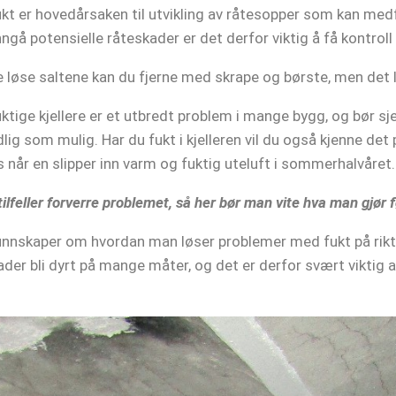
kt er hovedårsaken til utvikling av råtesopper som kan med
ngå potensielle råteskader er det derfor viktig å få kontroll
 løse saltene kan du fjerne med skrape og børste, men det 
ktige kjellere er et utbredt problem i mange bygg, og bør s
dlig som mulig. Har du fukt i kjelleren vil du også kjenne det 
ns når en slipper inn varm og fuktig uteluft i sommerhalvåret
tilfeller forverre problemet, så her bør man vite hva man gjør fø
nskaper om hvordan man løser problemer med fukt på riktig
er bli dyrt på mange måter, og det er derfor svært viktig at