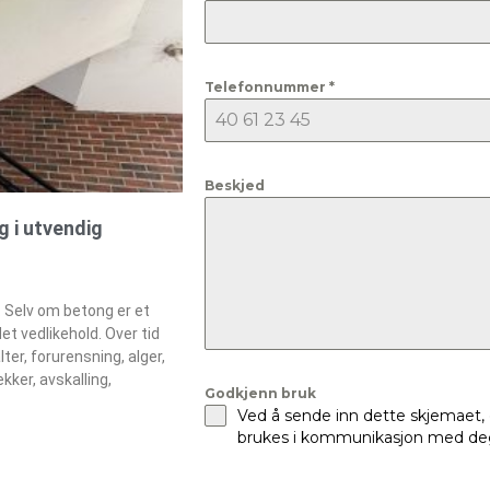
Telefonnummer
*
Beskjed
g i utvendig
. Selv om betong er et
et vedlikehold. Over tid
lter, forurensning, alger,
kker, avskalling,
Godkjenn bruk
Ved å sende inn dette skjemaet,
brukes i kommunikasjon med deg