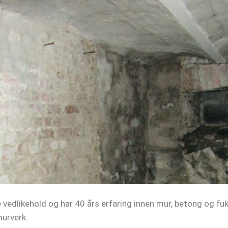
e vedlikehold og har 40 års erfaring innen mur, betong og fu
urverk.