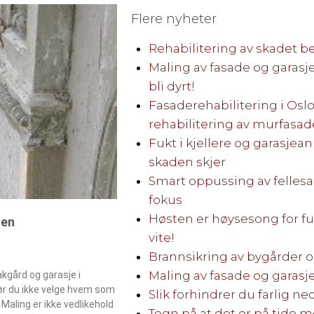
Flere nyheter
Rehabilitering av skadet b
Maling av fasade og garasj
bli dyrt!
Fasaderehabilitering i Oslo
rehabilitering av murfasad
Fukt i kjellere og garasjean
skaden skjer
Smart oppussing av fellesa
fokus
Høsten er høysesong for fuk
ten
vite!
!
Brannsikring av bygårder
Maling av fasade og garas
kgård og garasje i
bør du ikke velge hvem som
Slik forhindrer du farlig ned
 Maling er ikke vedlikehold
Tegn på at det er på tide 