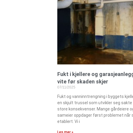
Fukt i kjellere og garasjeanleg
vite før skaden skjer
07/11/2025
Fukt og vanninntrengning i byggets kjell
en skjult trussel som utvikler seg sakt
store konsekvenser. Mange gårdeiere og 
sameier oppdager først problemet når s
etablert. Vi i
Les mer »