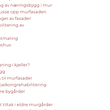
ng av næringsbygg i mur
l pusse opp murfasaden
ger av fasader
litering av
katmaling
gshus
ing i kjeller?
ygg
 til murfasader
balkongrehabilitering
ldre bygårder
 tiltak i eldre murgårder