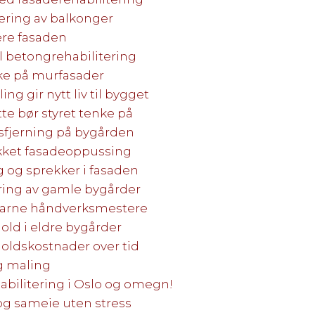
tering av balkonger
ere fasaden
ll betongrehabilitering
ke på murfasader
ng gir nytt liv til bygget
e bør styret tenke på
sfjerning på bygården
ykket fasadeoppussing
g og sprekker i fasaden
ering av gamle bygårder
farne håndverksmestere
old i eldre bygårder
oldskostnader over tid
g maling
habilitering i Oslo og omegn!
 og sameie uten stress