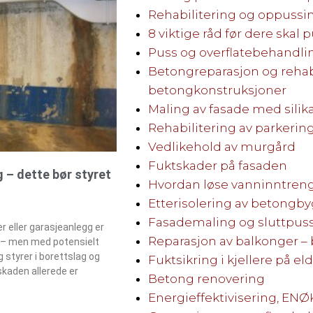
Rehabilitering og oppussi
8 viktige råd før dere ska
Puss og overflatebehandlin
Betongreparasjon og rehabi
betongkonstruksjoner
Maling av fasade med sili
Rehabilitering av parkerin
Vedlikehold av murgård
Fuktskader på fasaden
g – dette bør styret
Hvordan løse vanninntrengn
Etterisolering av betongb
Fasademaling og sluttpuss
er eller garasjeanlegg er
Reparasjon av balkonger – 
e – men med potensielt
styrer i borettslag og
Fuktsikring i kjellere på e
kaden allerede er
Betong renovering
Energieffektivisering, ENØK