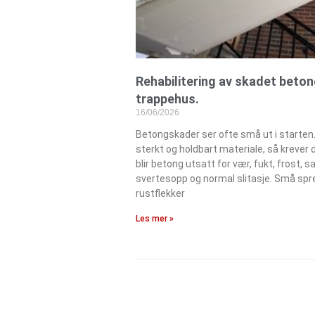
Rehabilitering av skadet beton
trappehus.
16/06/2026
Betongskader ser ofte små ut i starten
sterkt og holdbart materiale, så krever d
blir betong utsatt for vær, fukt, frost, sa
svertesopp og normal slitasje. Små spre
rustflekker
Les mer »