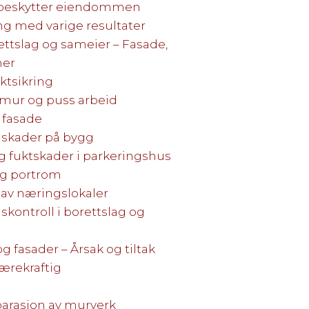
 beskytter eiendommen
ng med varige resultater
ettslag og sameier – Fasade,
mer
ktsikring
 mur og puss arbeid
 fasade
ngskader på bygg
g fuktskader i parkeringshus
og portrom
v næringslokaler
dskontroll i borettslag og
og fasader – Årsak og tiltak
ærekraftig
parasjon av murverk