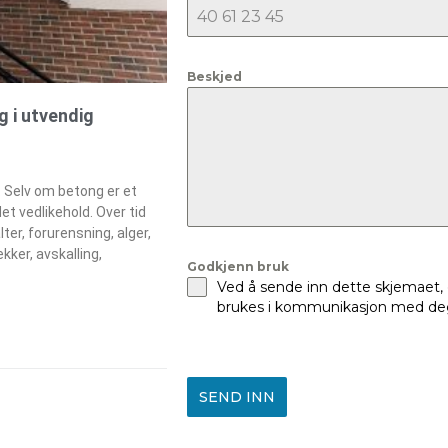
Beskjed
g i utvendig
. Selv om betong er et
et vedlikehold. Over tid
lter, forurensning, alger,
kker, avskalling,
Godkjenn bruk
Ved å sende inn dette skjemaet,
brukes i kommunikasjon med deg
SEND INN