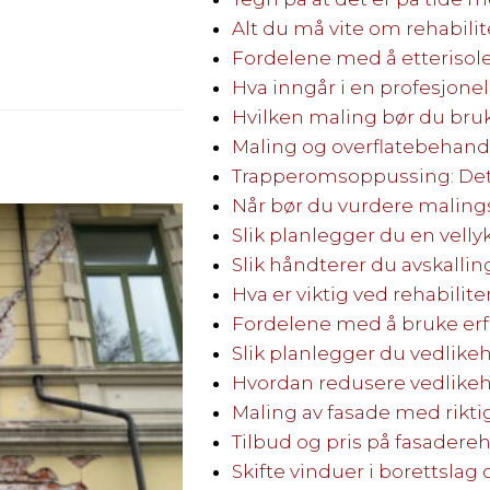
Alt du må vite om rehabili
Fordelene med å etterisol
Hva inngår i en profesjone
Hvilken maling bør du bru
Maling og overflatebehandli
Trapperomsoppussing: Dett
Når bør du vurdere maling
Slik planlegger du en vell
Slik håndterer du avskallin
Hva er viktig ved rehabilit
Fordelene med å bruke er
Slik planlegger du vedlikeh
Hvordan redusere vedlikeh
Maling av fasade med rikti
Tilbud og pris på fasadere
Skifte vinduer i borettslag