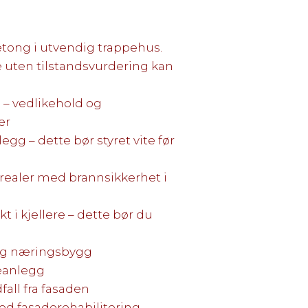
etong i utvendig trappehus.
e uten tilstandsvurdering kan
 – vedlikehold og
er
legg – dette bør styret vite før
realer med brannsikkerhet i
t i kjellere – dette bør du
 og næringsbygg
jeanlegg
fall fra fasaden
med fasaderehabilitering