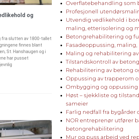
Overflatebehandling som
Profesjonell utendørsmali
vedlikehold og
Utvendig vedlikehold i bor
maling, etterisolering og 
Betongrehabilitering og fu
 fra slutten av 1800-tallet
Fasadeoppussing, maling,
gningene finnes blant
en, St. Hanshaugen og i
Maling og rehabilitering av
ne har pusset
Tilstandskontroll av beto
jevnlig
Rehabilitering av betong o
Oppussing av trapperom 
Ombygging og oppussing a
Høst – sjekkliste og tilstan
sameier
Farlig nedfall fra bygårder 
NOR entreprenør utfører b
betongrehabilitering
Mur og puss arbeid ved re