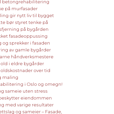
ll betongrehabilitering
ke på murfasader
ng gir nytt liv til bygget
e bør styret tenke på
sfjerning på bygården
ykket fasadeoppussing
g og sprekker i fasaden
ering av gamle bygårder
farne håndverksmestere
old i eldre bygårder
oldskostnader over tid
g maling
habilitering i Oslo og omegn!
 og sameie uten stress
 beskytter eiendommen
ng med varige resultater
ettslag og sameier – Fasade,