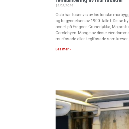
rehabilitering av murfasader
16/03/2026
Oslo har tusenvis av historiske murbygg
og begynnelsen av 1900-tallet. Disse by
annet på Frogner, Grünerløkka, Majorstu
Gamlebyen. Mange av disse eiendomme
murfasade eller teglfasade som krever 
Les mer »