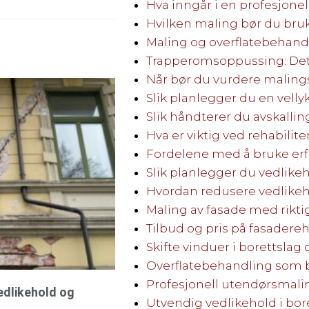
Hva inngår i en profesjone
Hvilken maling bør du bru
Maling og overflatebehandli
Trapperomsoppussing: Dett
Når bør du vurdere maling
Slik planlegger du en vell
Slik håndterer du avskallin
Hva er viktig ved rehabilit
Fordelene med å bruke er
Slik planlegger du vedlikeh
Hvordan redusere vedlikeh
Maling av fasade med rikti
Tilbud og pris på fasadere
Skifte vinduer i borettslag
Overflatebehandling som
Profesjonell utendørsmali
vedlikehold og
Utvendig vedlikehold i bor