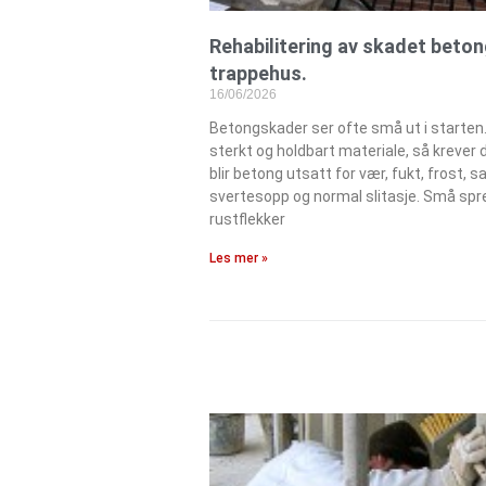
Rehabilitering av skadet beton
trappehus.
16/06/2026
Betongskader ser ofte små ut i starten
sterkt og holdbart materiale, så krever d
blir betong utsatt for vær, fukt, frost, sa
svertesopp og normal slitasje. Små spre
rustflekker
Les mer »