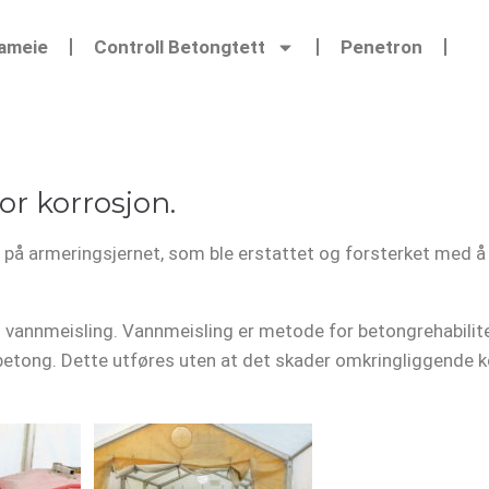
Sameie
Controll Betongtett
Penetron
or korrosjon.
å armeringsjernet, som ble erstattet og forsterket med å il
vi vannmeisling. Vannmeisling er metode for betongrehabilit
t betong. Dette utføres uten at det skader omkringliggende k