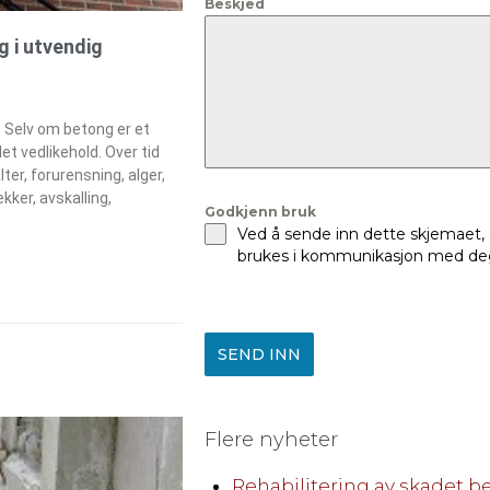
Beskjed
g i utvendig
. Selv om betong er et
et vedlikehold. Over tid
lter, forurensning, alger,
kker, avskalling,
Godkjenn bruk
Ved å sende inn dette skjemaet,
brukes i kommunikasjon med deg
SEND INN
Flere nyheter
Rehabilitering av skadet b