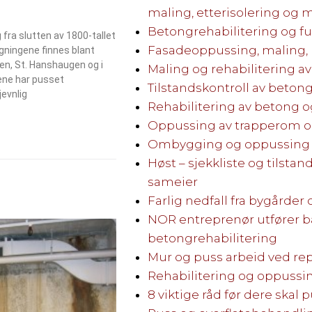
maling, etterisolering og 
Betongrehabilitering og fu
 fra slutten av 1800-tallet
Fasadeoppussing, maling,
gningene finnes blant
en, St. Hanshaugen og i
Maling og rehabilitering av
ne har pusset
Tilstandskontroll av beto
jevnlig
Rehabilitering av betong o
Oppussing av trapperom 
Ombygging og oppussing a
Høst – sjekkliste og tilstan
sameier
Farlig nedfall fra bygårder 
NOR entreprenør utfører b
betongrehabilitering
Mur og puss arbeid ved re
Rehabilitering og oppussi
8 viktige råd før dere ska