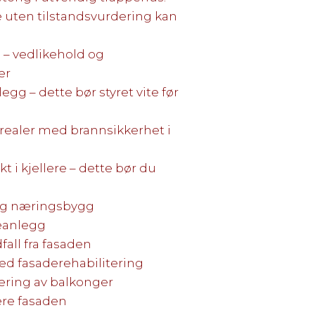
e uten tilstandsvurdering kan
 – vedlikehold og
er
legg – dette bør styret vite før
realer med brannsikkerhet i
t i kjellere – dette bør du
 og næringsbygg
jeanlegg
fall fra fasaden
med fasaderehabilitering
tering av balkonger
ere fasaden