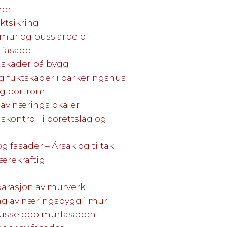
mer
ktsikring
 mur og puss arbeid
 fasade
ngskader på bygg
g fuktskader i parkeringshus
og portrom
v næringslokaler
dskontroll i borettslag og
og fasader – Årsak og tiltak
ærekraftig
parasjon av murverk
ng av næringsbygg i mur
l pusse opp murfasaden