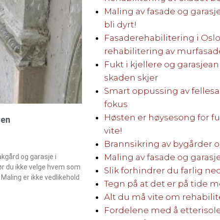
Maling av fasade og garasj
bli dyrt!
Fasaderehabilitering i Oslo
rehabilitering av murfasad
Fukt i kjellere og garasjean
skaden skjer
Smart oppussing av fellesa
fokus
Høsten er høysesong for fuk
ten
vite!
!
Brannsikring av bygårder
Maling av fasade og garas
kgård og garasje i
bør du ikke velge hvem som
Slik forhindrer du farlig ned
 Maling er ikke vedlikehold
Tegn på at det er på tide 
Alt du må vite om rehabili
Fordelene med å etterisol