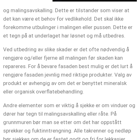
og malingsavskalling. Dette er tilstander som viser at
det kan være et behov for vedlikehold. Det skal ikke
forekomme utbulinger i malingen eller pussen. Dette er
et tegn på at underlaget har løsnet og må utbedres.
Ved utbedring av slike skader er det ofte nødvendig å
rengjøre og/eller fjerne all malingen før skaden kan
repareres. For å bevare fasaden best mulig er det lurt å
rengjøre fasaden jevnlig med riktige produkter. Valg av
produkt er avhengig av om det er benyttet mineralsk
eller organisk overflatebehandling.
Andre elementer som er viktig å sjekke er om vinduer og
dører har tegn til malingsavskalling eller råte. På
grunnmuren bør man se etter om det har oppstått
sprekker og fuktinntrengning. Alle takrenner og nedløp
bør sjekkes om de er festet godt og fri for lekkasjer.