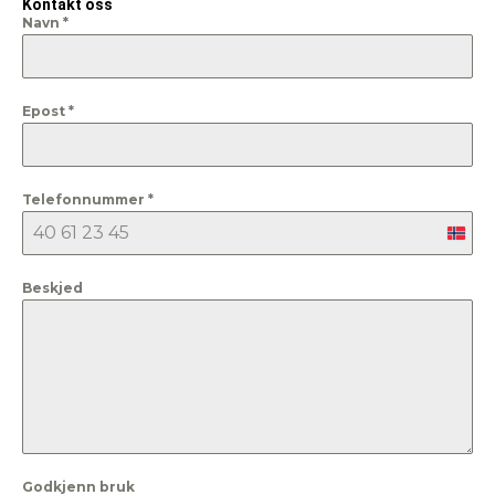
Kontakt oss
Navn
*
Epost
*
Telefonnummer
*
Nor
+47
Beskjed
Godkjenn bruk