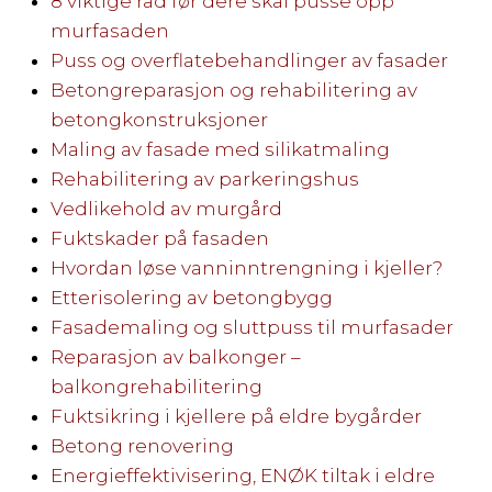
8 viktige råd før dere skal pusse opp
murfasaden
Puss og overflatebehandlinger av fasader
Betongreparasjon og rehabilitering av
betongkonstruksjoner
Maling av fasade med silikatmaling
Rehabilitering av parkeringshus
Vedlikehold av murgård
Fuktskader på fasaden
Hvordan løse vanninntrengning i kjeller?
Etterisolering av betongbygg
Fasademaling og sluttpuss til murfasader
Reparasjon av balkonger –
balkongrehabilitering
Fuktsikring i kjellere på eldre bygårder
Betong renovering
Energieffektivisering, ENØK tiltak i eldre