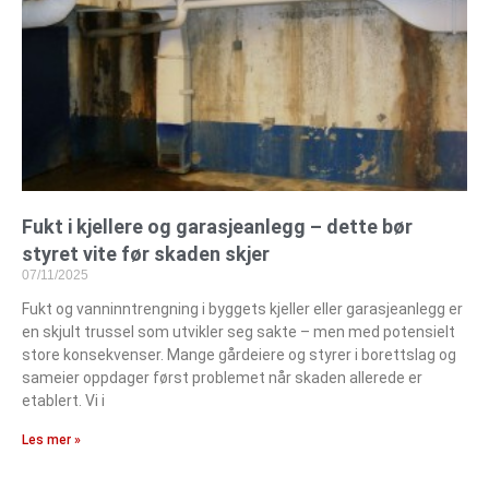
Fukt i kjellere og garasjeanlegg – dette bør
styret vite før skaden skjer
07/11/2025
Fukt og vanninntrengning i byggets kjeller eller garasjeanlegg er
en skjult trussel som utvikler seg sakte – men med potensielt
store konsekvenser. Mange gårdeiere og styrer i borettslag og
sameier oppdager først problemet når skaden allerede er
etablert. Vi i
Les mer »