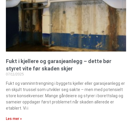
Fukt i kjellere og garasjeanlegg – dette bør
styret vite før skaden skjer
07/11/2025
Fukt og vanninntrengning i byggets kjeller eller garasjeanlegg er
en skjult trussel som utvikler seg sakte – men med potensielt
store konsekvenser. Mange gårdeiere og styrer i borettslag og
sameier oppdager først problemet når skaden allerede er
etablert. Vi i
Les mer »