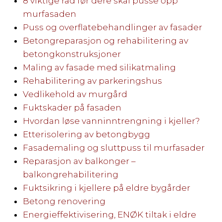
8 viktige råd før dere skal pusse opp
murfasaden
Puss og overflatebehandlinger av fasader
Betongreparasjon og rehabilitering av
betongkonstruksjoner
Maling av fasade med silikatmaling
Rehabilitering av parkeringshus
Vedlikehold av murgård
Fuktskader på fasaden
Hvordan løse vanninntrengning i kjeller?
Etterisolering av betongbygg
Fasademaling og sluttpuss til murfasader
Reparasjon av balkonger –
balkongrehabilitering
Fuktsikring i kjellere på eldre bygårder
Betong renovering
Energieffektivisering, ENØK tiltak i eldre