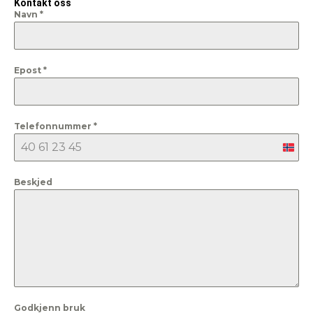
Kontakt oss
Navn
*
Epost
*
Telefonnummer
*
Nor
+47
Beskjed
Godkjenn bruk