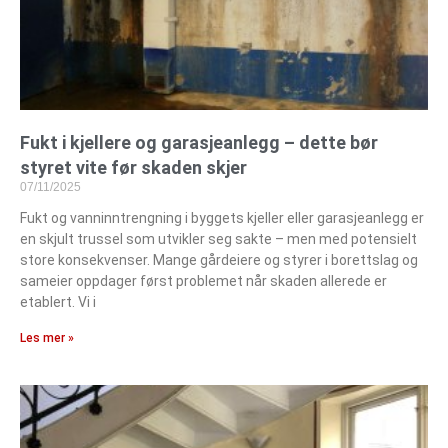
Fukt i kjellere og garasjeanlegg – dette bør
styret vite før skaden skjer
07/11/2025
Fukt og vanninntrengning i byggets kjeller eller garasjeanlegg er
en skjult trussel som utvikler seg sakte – men med potensielt
store konsekvenser. Mange gårdeiere og styrer i borettslag og
sameier oppdager først problemet når skaden allerede er
etablert. Vi i
Les mer »