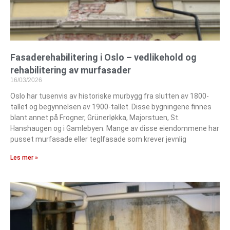
Fasaderehabilitering i Oslo – vedlikehold og
rehabilitering av murfasader
16/03/2026
Oslo har tusenvis av historiske murbygg fra slutten av 1800-
tallet og begynnelsen av 1900-tallet. Disse bygningene finnes
blant annet på Frogner, Grünerløkka, Majorstuen, St.
Hanshaugen og i Gamlebyen. Mange av disse eiendommene har
pusset murfasade eller teglfasade som krever jevnlig
Les mer »