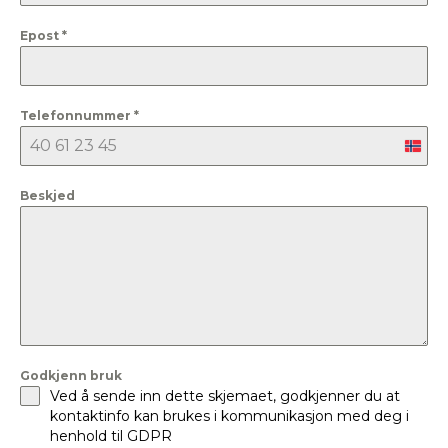
Epost
*
Telefonnummer
*
Nor
+47
Beskjed
Godkjenn bruk
Ved å sende inn dette skjemaet, godkjenner du at
kontaktinfo kan brukes i kommunikasjon med deg i
henhold til GDPR