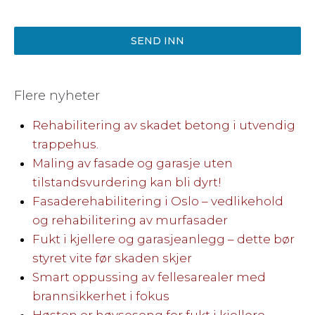
SEND INN
Flere nyheter
Rehabilitering av skadet betong i utvendig
trappehus.
Maling av fasade og garasje uten
tilstandsvurdering kan bli dyrt!
Fasaderehabilitering i Oslo – vedlikehold
og rehabilitering av murfasader
Fukt i kjellere og garasjeanlegg – dette bør
styret vite før skaden skjer
Smart oppussing av fellesarealer med
brannsikkerhet i fokus
Høsten er høysesong for fukt i kjellere –