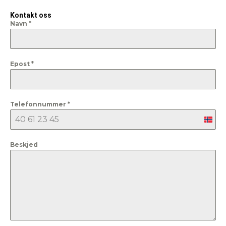
Kontakt oss
Navn
*
Epost
*
Telefonnummer
*
Nor
+47
Beskjed