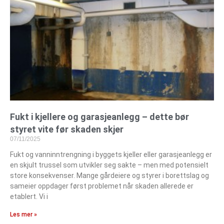
Fukt i kjellere og garasjeanlegg – dette bør
styret vite før skaden skjer
07/11/2025
Fukt og vanninntrengning i byggets kjeller eller garasjeanlegg er
en skjult trussel som utvikler seg sakte – men med potensielt
store konsekvenser. Mange gårdeiere og styrer i borettslag og
sameier oppdager først problemet når skaden allerede er
etablert. Vi i
Les mer »