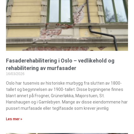
Fasaderehabilitering i Oslo – vedlikehold og
rehabilitering av murfasader
16/03/2026
Oslo har tusenvis av historiske murbygg fra slutten av 1800-
tallet og begynnelsen av 1900-tallet. Disse bygningene finnes
blant annet på Frogner, Grünerløkka, Majorstuen, St.
Hanshaugen og i Gamlebyen. Mange av disse eiendommene har
pusset murfasade eller teglfasade som krever jevnlig
Les mer »