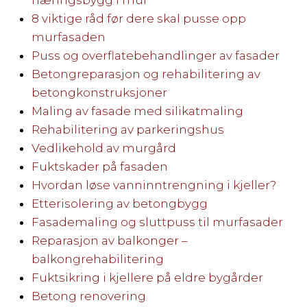
næringsbygg i mur
8 viktige råd før dere skal pusse opp
murfasaden
Puss og overflatebehandlinger av fasader
Betongreparasjon og rehabilitering av
betongkonstruksjoner
Maling av fasade med silikatmaling
Rehabilitering av parkeringshus
Vedlikehold av murgård
Fuktskader på fasaden
Hvordan løse vanninntrengning i kjeller?
Etterisolering av betongbygg
Fasademaling og sluttpuss til murfasader
Reparasjon av balkonger –
balkongrehabilitering
Fuktsikring i kjellere på eldre bygårder
Betong renovering