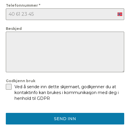
Telefonnummer
*
Nor
+47
Beskjed
Godkjenn bruk
Ved å sende inn dette skjemaet, godkjenner du at
kontaktinfo kan brukes i kommunikasjon med deg i
henhold til GDPR
SEND INN