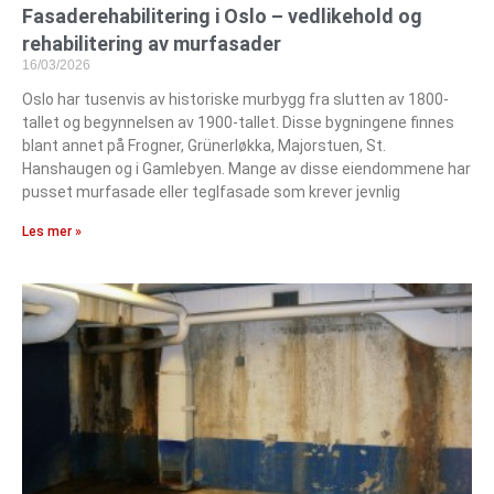
Fasaderehabilitering i Oslo – vedlikehold og
rehabilitering av murfasader
16/03/2026
Oslo har tusenvis av historiske murbygg fra slutten av 1800-
tallet og begynnelsen av 1900-tallet. Disse bygningene finnes
blant annet på Frogner, Grünerløkka, Majorstuen, St.
Hanshaugen og i Gamlebyen. Mange av disse eiendommene har
pusset murfasade eller teglfasade som krever jevnlig
Les mer »