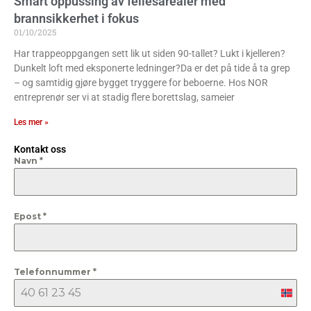
Smart oppussing av fellesarealer med
brannsikkerhet i fokus
01/10/2025
Har trappeoppgangen sett lik ut siden 90-tallet? Lukt i kjelleren?
Dunkelt loft med eksponerte ledninger?Da er det på tide å ta grep
– og samtidig gjøre bygget tryggere for beboerne. Hos NOR
entreprenør ser vi at stadig flere borettslag, sameier
Les mer »
Kontakt oss
Navn
*
Epost
*
Telefonnummer
*
Nor