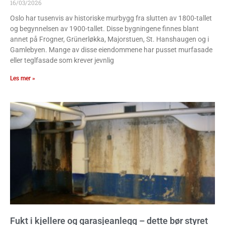
16/03/2026
Oslo har tusenvis av historiske murbygg fra slutten av 1800-tallet
og begynnelsen av 1900-tallet. Disse bygningene finnes blant
annet på Frogner, Grünerløkka, Majorstuen, St. Hanshaugen og i
Gamlebyen. Mange av disse eiendommene har pusset murfasade
eller teglfasade som krever jevnlig
Les mer »
Fukt i kjellere og garasjeanlegg – dette bør styret