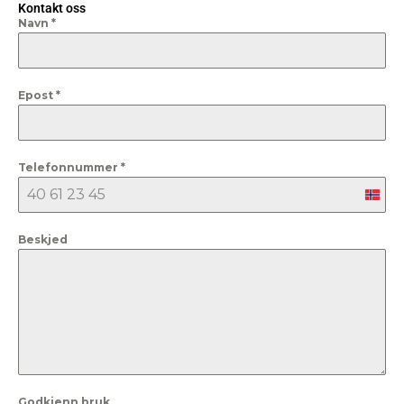
Kontakt oss
Navn
*
Epost
*
Telefonnummer
*
Nor
+47
Beskjed
Godkjenn bruk