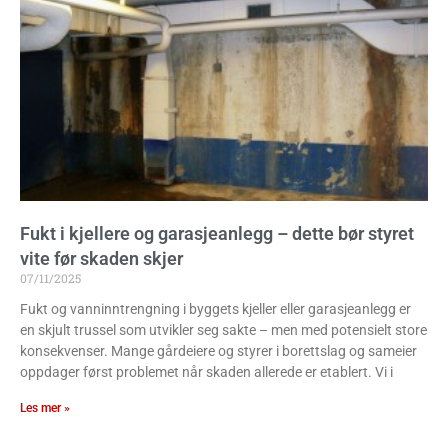
Fukt i kjellere og garasjeanlegg – dette bør styret
vite før skaden skjer
07/11/2025
Fukt og vanninntrengning i byggets kjeller eller garasjeanlegg er
en skjult trussel som utvikler seg sakte – men med potensielt store
konsekvenser. Mange gårdeiere og styrer i borettslag og sameier
oppdager først problemet når skaden allerede er etablert. Vi i
Les mer »