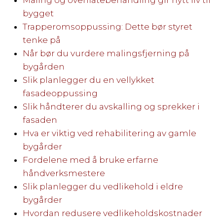
Maling og overflatebehandling gir nytt liv til
bygget
Trapperomsoppussing: Dette bør styret
tenke på
Når bør du vurdere malingsfjerning på
bygården
Slik planlegger du en vellykket
fasadeoppussing
Slik håndterer du avskalling og sprekker i
fasaden
Hva er viktig ved rehabilitering av gamle
bygårder
Fordelene med å bruke erfarne
håndverksmestere
Slik planlegger du vedlikehold i eldre
bygårder
Hvordan redusere vedlikeholdskostnader