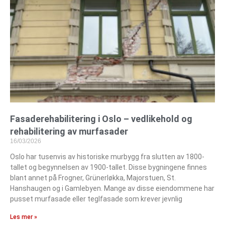
Fasaderehabilitering i Oslo – vedlikehold og
rehabilitering av murfasader
16/03/2026
Oslo har tusenvis av historiske murbygg fra slutten av 1800-
tallet og begynnelsen av 1900-tallet. Disse bygningene finnes
blant annet på Frogner, Grünerløkka, Majorstuen, St.
Hanshaugen og i Gamlebyen. Mange av disse eiendommene har
pusset murfasade eller teglfasade som krever jevnlig
Les mer »