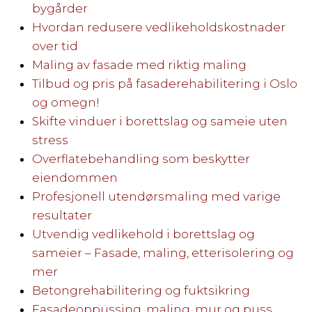
bygårder
Hvordan redusere vedlikeholdskostnader
over tid
Maling av fasade med riktig maling
Tilbud og pris på fasaderehabilitering i Oslo
og omegn!
Skifte vinduer i borettslag og sameie uten
stress
Overflatebehandling som beskytter
eiendommen
Profesjonell utendørsmaling med varige
resultater
Utvendig vedlikehold i borettslag og
sameier – Fasade, maling, etterisolering og
mer
Betongrehabilitering og fuktsikring
Fasadeoppussing, maling, mur og puss