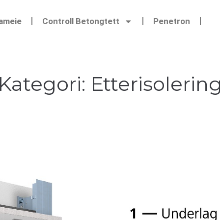
Sameie
Controll Betongtett
Penetron
Kategori:
Etterisolerin
n