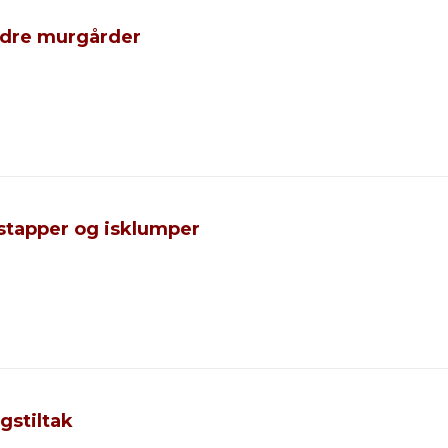
eldre murgårder
 istapper og isklumper
gstiltak