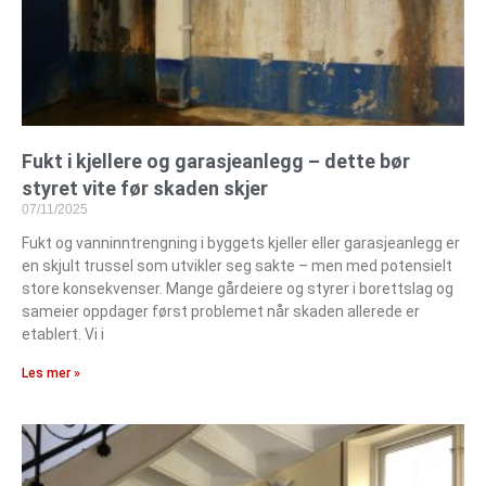
Fukt i kjellere og garasjeanlegg – dette bør
styret vite før skaden skjer
07/11/2025
Fukt og vanninntrengning i byggets kjeller eller garasjeanlegg er
en skjult trussel som utvikler seg sakte – men med potensielt
store konsekvenser. Mange gårdeiere og styrer i borettslag og
sameier oppdager først problemet når skaden allerede er
etablert. Vi i
Les mer »