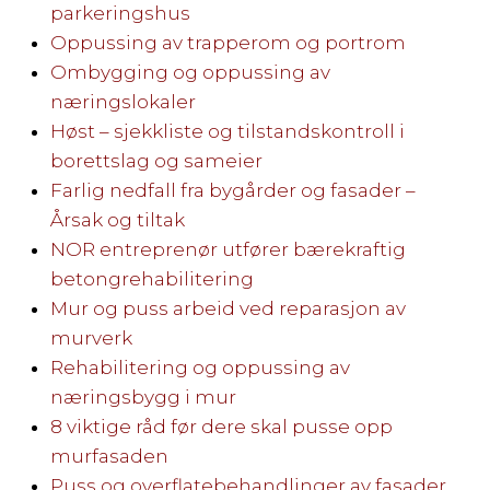
parkeringshus
Oppussing av trapperom og portrom
Ombygging og oppussing av
næringslokaler
Høst – sjekkliste og tilstandskontroll i
borettslag og sameier
Farlig nedfall fra bygårder og fasader –
Årsak og tiltak
NOR entreprenør utfører bærekraftig
betongrehabilitering
Mur og puss arbeid ved reparasjon av
murverk
Rehabilitering og oppussing av
næringsbygg i mur
8 viktige råd før dere skal pusse opp
murfasaden
Puss og overflatebehandlinger av fasader