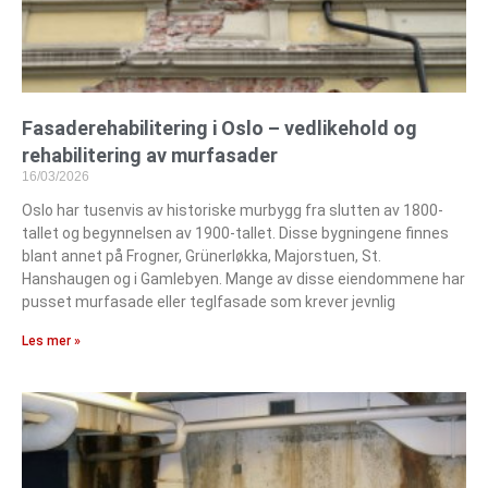
Fasaderehabilitering i Oslo – vedlikehold og
rehabilitering av murfasader
16/03/2026
Oslo har tusenvis av historiske murbygg fra slutten av 1800-
tallet og begynnelsen av 1900-tallet. Disse bygningene finnes
blant annet på Frogner, Grünerløkka, Majorstuen, St.
Hanshaugen og i Gamlebyen. Mange av disse eiendommene har
pusset murfasade eller teglfasade som krever jevnlig
Les mer »