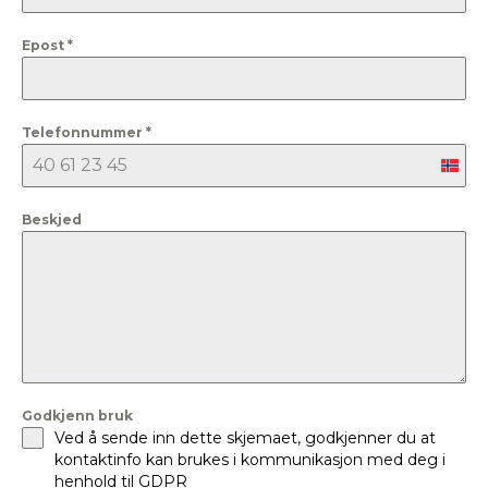
Epost
*
Telefonnummer
*
Nor
+47
Beskjed
Godkjenn bruk
Ved å sende inn dette skjemaet, godkjenner du at
kontaktinfo kan brukes i kommunikasjon med deg i
henhold til GDPR