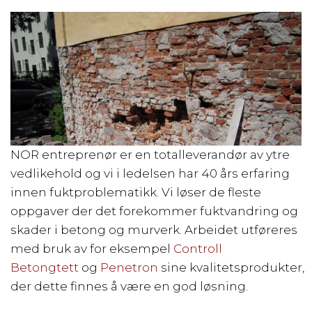
NOR entreprenør er en totalleverandør av ytre
vedlikehold og vi i ledelsen har 40 års erfaring
innen fuktproblematikk. Vi løser de fleste
oppgaver der det forekommer fuktvandring og
skader i betong og murverk. Arbeidet utføreres
med bruk av for eksempel
Controll
Betongtett
og
Penetron
sine kvalitetsprodukter,
der dette finnes å være en god løsning.