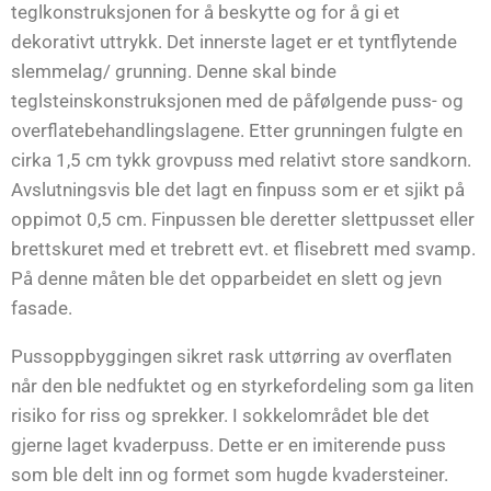
teglkonstruksjonen for å beskytte og for å gi et
dekorativt uttrykk. Det innerste laget er et tyntflytende
slemmelag/ grunning. Denne skal binde
teglsteinskonstruksjonen med de påfølgende puss- og
overflatebehandlingslagene. Etter grunningen fulgte en
cirka 1,5 cm tykk grovpuss med relativt store sandkorn.
Avslutningsvis ble det lagt en finpuss som er et sjikt på
oppimot 0,5 cm. Finpussen ble deretter slettpusset eller
brettskuret med et trebrett evt. et flisebrett med svamp.
På denne måten ble det opparbeidet en slett og jevn
fasade.
Pussoppbyggingen sikret rask uttørring av overflaten
når den ble nedfuktet og en styrkefordeling som ga liten
risiko for riss og sprekker. I sokkelområdet ble det
gjerne laget kvaderpuss. Dette er en imiterende puss
som ble delt inn og formet som hugde kvadersteiner.