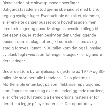
Disse hadde ofte skvettpussede overflater.
Bakgårdsfasadene stod gjerne ubehandlet med blank
tegl og synlige fuger. Eventuelt ble de kalket, slemmet,
eller enkelte ganger pusset som hovedfasaden, men
uten trekninger og puss. Malingens hensikt i tillegg til
det estetiske, er at den beskytter den underliggende
pussen, som et slags offersjikt som skal slites av og
stadig fornyes. Rundt 1900-tallet kom det også innslag
av blank tegl i vindusomfatninger, etasjeskiller og andre
detaljeringer.
Under de store byfornyelsesprosjektene på 1970- og 80-
tallet ble stort sett alle fasadene i Oslo plastmalt.
Mørtlene ble enten lagt på som flekkvise reparasjoner,
som finpuss/sparkellag over de underliggende mørtlene,
eller ofte ved fullstendig å fjerne originalmaterialer for
deretter å legge på nye materialer. Det oppstod nye