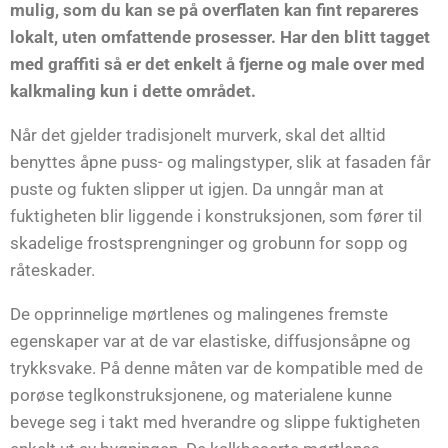
mulig, som du kan se på overflaten kan fint repareres
lokalt, uten omfattende prosesser. Har den blitt tagget
med graffiti så er det enkelt å fjerne og male over med
kalkmaling kun i dette området.
Når det gjelder tradisjonelt murverk, skal det alltid
benyttes åpne puss- og malingstyper, slik at fasaden får
puste og fukten slipper ut igjen. Da unngår man at
fuktigheten blir liggende i konstruksjonen, som fører til
skadelige frostsprengninger og grobunn for sopp og
råteskader.
De opprinnelige mørtlenes og malingenes fremste
egenskaper var at de var elastiske, diffusjonsåpne og
trykksvake. På denne måten var de kompatible med de
porøse teglkonstruksjonene, og materialene kunne
bevege seg i takt med hverandre og slippe fuktigheten