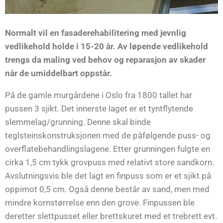
Normalt vil en fasaderehabilitering med jevnlig
vedlikehold holde i 15-20 år. Av løpende vedlikehold
trengs da maling ved behov og reparasjon av skader
når de umiddelbart oppstår.
På de gamle murgårdene i Oslo fra 1800 tallet har
pussen 3 sjikt. Det innerste laget er et tyntflytende
slemmelag/grunning. Denne skal binde
teglsteinskonstruksjonen med de påfølgende puss- og
overflatebehandlingslagene. Etter grunningen fulgte en
cirka 1,5 cm tykk grovpuss med relativt store sandkorn.
Avslutningsvis ble det lagt en finpuss som er et sjikt på
oppimot 0,5 cm. Også denne består av sand, men med
mindre kornstørrelse enn den grove. Finpussen ble
deretter slettpusset eller brettskuret med et trebrett evt.