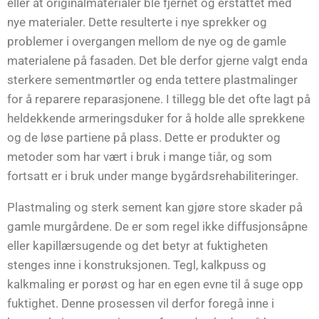
eller at originalmaterialer ble fjernet og erstattet med
nye materialer. Dette resulterte i nye sprekker og
problemer i overgangen mellom de nye og de gamle
materialene på fasaden. Det ble derfor gjerne valgt enda
sterkere sementmørtler og enda tettere plastmalinger
for å reparere reparasjonene. I tillegg ble det ofte lagt på
heldekkende armeringsduker for å holde alle sprekkene
og de løse partiene på plass. Dette er produkter og
metoder som har vært i bruk i mange tiår, og som
fortsatt er i bruk under mange bygårdsrehabiliteringer.
Plastmaling og sterk sement kan gjøre store skader på
gamle murgårdene. De er som regel ikke diffusjonsåpne
eller kapillærsugende og det betyr at fuktigheten
stenges inne i konstruksjonen. Tegl, kalkpuss og
kalkmaling er porøst og har en egen evne til å suge opp
fuktighet. Denne prosessen vil derfor foregå inne i