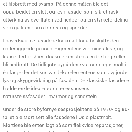
et filsbrett med svamp. På denne måten ble det
opparbeidet en slett og jevn fasade, som sikret rask
uttørking av overflaten ved nedbør og en styrkefordeling
som ga liten risiko for riss og sprekker.
I hovedsak ble fasadene kalkmalt for å beskytte den
underliggende pussen. Pigmentene var mineralske, og
kunne derfor løses i kalkmelken uten å endre farge eller
bli nedbrutt. De tidligste bygårdene var som regel malt i
én farge der det kun var dekorelementene som avgjorde
lys og skyggevirkning på fasaden. De klassiske fasadene
hadde enkle idealer som renessansens
natursteinsfasader i marmor og sandstein.
Under de store byfornyelsesprosjektene på 1970- og 80-
tallet ble stort sett alle fasadene i Oslo plastmalt.
Mørtlene ble enten lagt på som flekkvise reparasjoner,