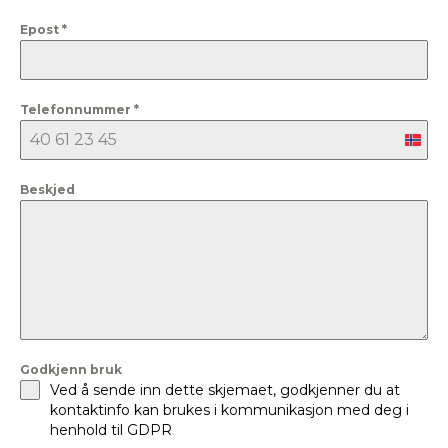
Epost
*
Telefonnummer
*
Nor
+47
Beskjed
Godkjenn bruk
Ved å sende inn dette skjemaet, godkjenner du at
kontaktinfo kan brukes i kommunikasjon med deg i
henhold til GDPR