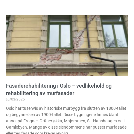
Fasaderehabilitering i Oslo – vedlikehold og
rehabilitering av murfasader
16/03/2026
Oslo har tusenvis av historiske murbygg fra slutten av 1800-tallet
og begynnelsen av 1900-tallet. Disse bygningene finnes blant
annet på Frogner, Grünerløkka, Majorstuen, St. Hanshaugen og i
Gamlebyen. Mange av disse eiendommene har pusset murfasade
eller teglfasade som krever jevnlig