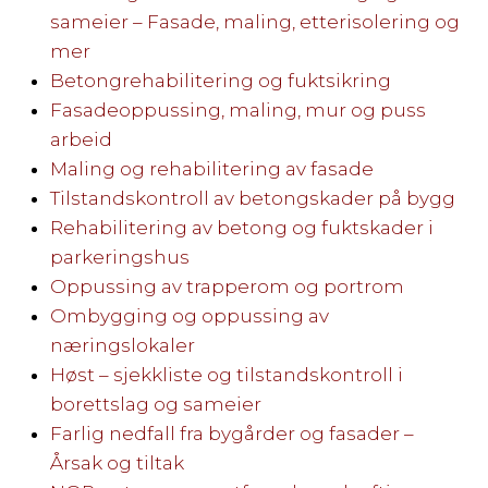
sameier – Fasade, maling, etterisolering og
mer
Betongrehabilitering og fuktsikring
Fasadeoppussing, maling, mur og puss
arbeid
Maling og rehabilitering av fasade
Tilstandskontroll av betongskader på bygg
Rehabilitering av betong og fuktskader i
parkeringshus
Oppussing av trapperom og portrom
Ombygging og oppussing av
næringslokaler
Høst – sjekkliste og tilstandskontroll i
borettslag og sameier
Farlig nedfall fra bygårder og fasader –
Årsak og tiltak