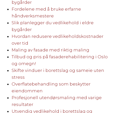
bygårder
Fordelene med å bruke erfarne
håndverksmestere
Slik planlegger du vedlikehold i eldre
bygårder
Hvordan redusere vedlikeholdskostnader
over tid
Maling av fasade med riktig maling
Tilbud og pris på fasaderehabilitering i Oslo
og omegn!
Skifte vinduer i borettslag og sameie uten
stress
Overflatebehandling som beskytter
eiendommen
Profesjonell utendørsmaling med varige
resultater
Utvendig vedlikehold i borettslag og