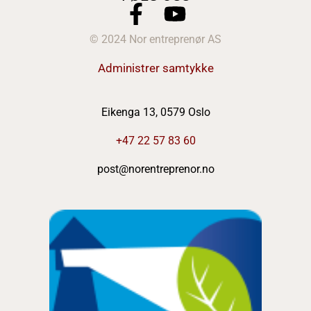
© 2024 Nor entreprenør AS
Administrer samtykke
Eikenga 13, 0579 Oslo
+47 22 57 83 60
post@norentreprenor.no