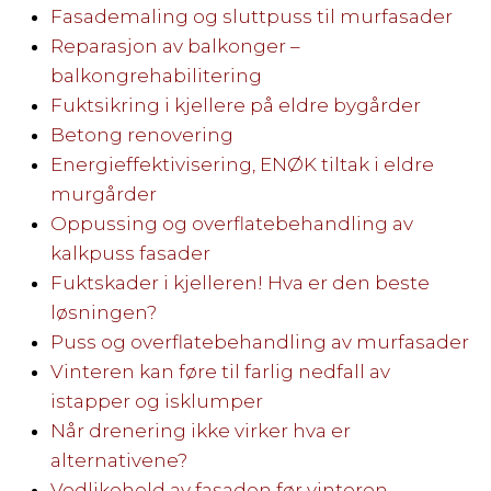
Fasademaling og sluttpuss til murfasader
Reparasjon av balkonger –
balkongrehabilitering
Fuktsikring i kjellere på eldre bygårder
Betong renovering
Energieffektivisering, ENØK tiltak i eldre
murgårder
Oppussing og overflatebehandling av
kalkpuss fasader
Fuktskader i kjelleren! Hva er den beste
løsningen?
Puss og overflatebehandling av murfasader
Vinteren kan føre til farlig nedfall av
istapper og isklumper
Når drenering ikke virker hva er
alternativene?
Vedlikehold av fasaden før vinteren