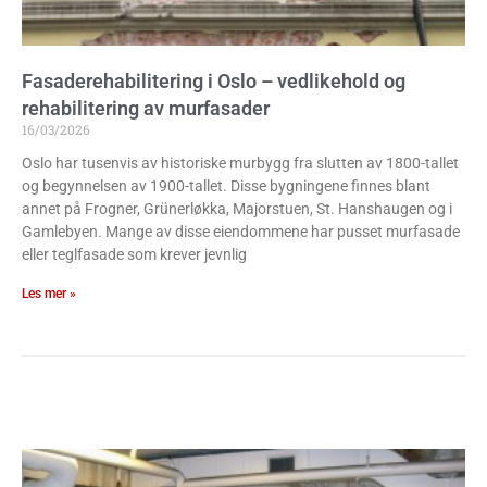
Fasaderehabilitering i Oslo – vedlikehold og
rehabilitering av murfasader
16/03/2026
Oslo har tusenvis av historiske murbygg fra slutten av 1800-tallet
og begynnelsen av 1900-tallet. Disse bygningene finnes blant
annet på Frogner, Grünerløkka, Majorstuen, St. Hanshaugen og i
Gamlebyen. Mange av disse eiendommene har pusset murfasade
eller teglfasade som krever jevnlig
Les mer »