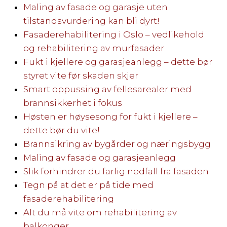
Maling av fasade og garasje uten
tilstandsvurdering kan bli dyrt!
Fasaderehabilitering i Oslo – vedlikehold
og rehabilitering av murfasader
Fukt i kjellere og garasjeanlegg – dette bør
styret vite før skaden skjer
Smart oppussing av fellesarealer med
brannsikkerhet i fokus
Høsten er høysesong for fukt i kjellere –
dette bør du vite!
Brannsikring av bygårder og næringsbygg
Maling av fasade og garasjeanlegg
Slik forhindrer du farlig nedfall fra fasaden
Tegn på at det er på tide med
fasaderehabilitering
Alt du må vite om rehabilitering av
balkonger