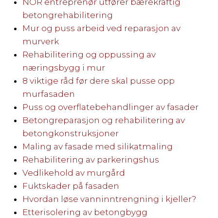
NOR entreprenør utfører bærekraftig
betongrehabilitering
Mur og puss arbeid ved reparasjon av
murverk
Rehabilitering og oppussing av
næringsbygg i mur
8 viktige råd før dere skal pusse opp
murfasaden
Puss og overflatebehandlinger av fasader
Betongreparasjon og rehabilitering av
betongkonstruksjoner
Maling av fasade med silikatmaling
Rehabilitering av parkeringshus
Vedlikehold av murgård
Fuktskader på fasaden
Hvordan løse vanninntrengning i kjeller?
Etterisolering av betongbygg