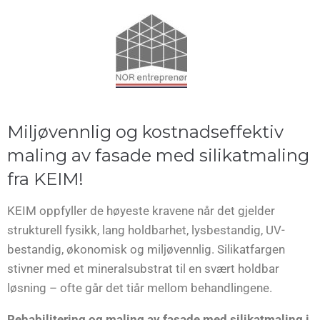
Miljøvennlig og kostnadseffektiv
maling av fasade med silikatmaling
fra KEIM!
KEIM oppfyller de høyeste kravene når det gjelder
strukturell fysikk, lang holdbarhet, lysbestandig, UV-
bestandig, økonomisk og miljøvennlig. Silikatfargen
stivner med et mineralsubstrat til en svært holdbar
løsning – ofte går det tiår mellom behandlingene.
Rehabilitering og maling av fasade med silikatmaling i