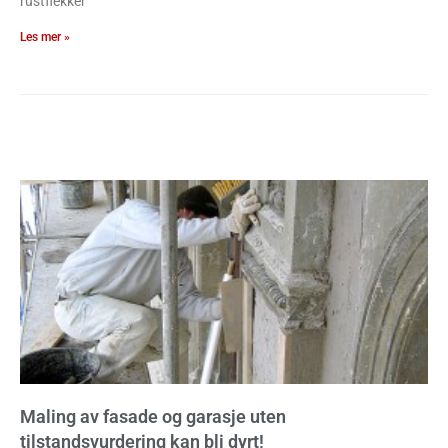
rustflekker
Les mer »
Maling av fasade og garasje uten
tilstandsvurdering kan bli dyrt!