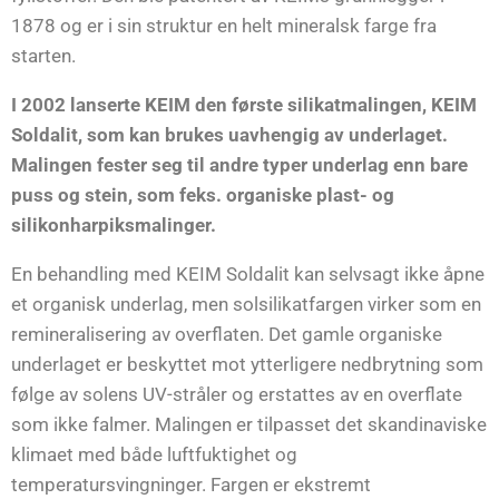
1878 og er i sin struktur en helt mineralsk farge fra
starten.
I 2002 lanserte KEIM den første silikatmalingen, KEIM
Soldalit, som kan brukes uavhengig av underlaget.
Malingen
fester seg til andre typer underlag enn bare
puss og stein, som feks. organiske plast- og
silikonharpiksmalinger.
En behandling med KEIM Soldalit kan selvsagt ikke åpne
et organisk underlag, men solsilikatfargen virker som en
remineralisering av overflaten. Det gamle organiske
underlaget er beskyttet mot ytterligere nedbrytning som
følge av solens UV-stråler og erstattes av en overflate
som ikke falmer. Malingen er tilpasset det skandinaviske
klimaet med både luftfuktighet og
temperatursvingninger. Fargen er ekstremt