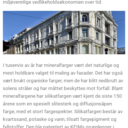
miljøvennlige vedlikeholdsøkonomien over tid.
I tusenvis av år har mineralfarger vært det naturlige og
mest holdbare valget til maling av fasader. Det har også
vært brukt organiske farger, men de har blitt nedbrutt av
solens stråler og har måttet beskyttes mot forfall. Blant
mineralfargene har silikatfargen vært kjent de siste 150
årene som en spesielt slitesterk og diffusjonsåpen
farge, med et stort fargespekter. Silikatfargen består av
kvartssand, potaske og vann, tilsatt fargepigment og
fyllstoffer. Den ble patentert av KEIMs grunnlegger i