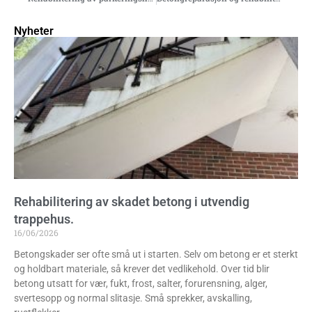
Nyheter
Rehabilitering av skadet betong i utvendig
trappehus.
16/06/2026
Betongskader ser ofte små ut i starten. Selv om betong er et sterkt
og holdbart materiale, så krever det vedlikehold. Over tid blir
betong utsatt for vær, fukt, frost, salter, forurensning, alger,
svertesopp og normal slitasje. Små sprekker, avskalling,