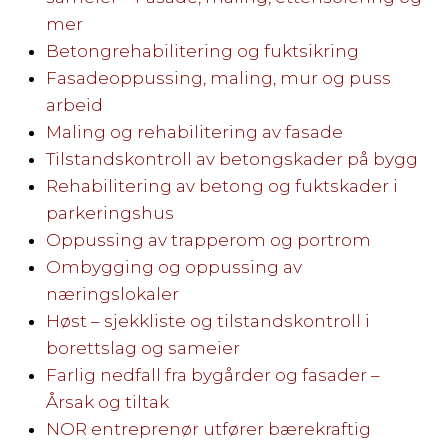
mer
Betongrehabilitering og fuktsikring
Fasadeoppussing, maling, mur og puss
arbeid
Maling og rehabilitering av fasade
Tilstandskontroll av betongskader på bygg
Rehabilitering av betong og fuktskader i
parkeringshus
Oppussing av trapperom og portrom
Ombygging og oppussing av
næringslokaler
Høst – sjekkliste og tilstandskontroll i
borettslag og sameier
Farlig nedfall fra bygårder og fasader –
Årsak og tiltak
NOR entreprenør utfører bærekraftig