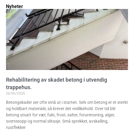
Nyheter
Rehabilitering av skadet betong i utvendig
trappehus.
16/06/2026
Betongskader ser ofte små ut i starten. Selv om betong er et sterkt
og holdbart materiale, så krever det vedlikehold. Over tid blir
betong utsatt for vær, fukt, frost, salter, forurensning, alger,
svertesopp og normal slitasje. Små sprekker, avskalling,
rustflekker