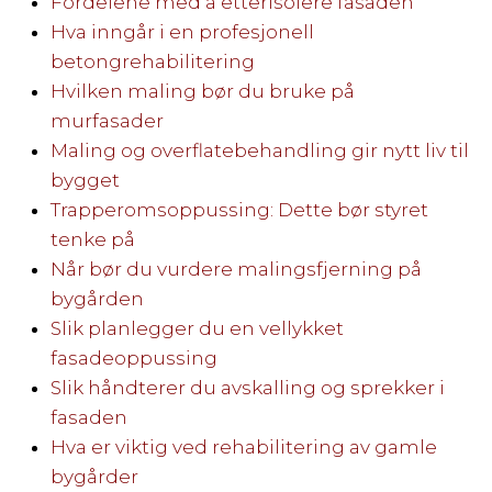
Fordelene med å etterisolere fasaden
Hva inngår i en profesjonell
betongrehabilitering
Hvilken maling bør du bruke på
murfasader
Maling og overflatebehandling gir nytt liv til
bygget
Trapperomsoppussing: Dette bør styret
tenke på
Når bør du vurdere malingsfjerning på
bygården
Slik planlegger du en vellykket
fasadeoppussing
Slik håndterer du avskalling og sprekker i
fasaden
Hva er viktig ved rehabilitering av gamle
bygårder