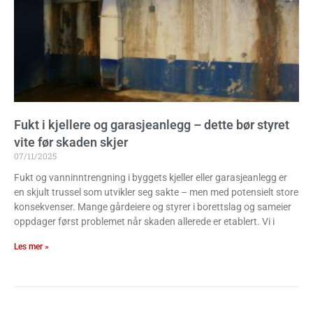
Fukt i kjellere og garasjeanlegg – dette bør styret
vite før skaden skjer
07/11/2025
Fukt og vanninntrengning i byggets kjeller eller garasjeanlegg er
en skjult trussel som utvikler seg sakte – men med potensielt store
konsekvenser. Mange gårdeiere og styrer i borettslag og sameier
oppdager først problemet når skaden allerede er etablert. Vi i
Les mer »