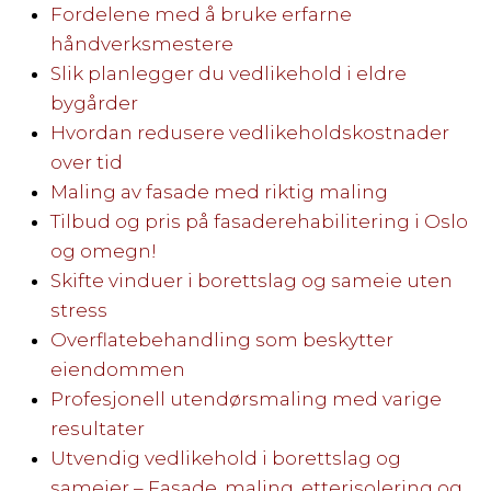
Fordelene med å bruke erfarne
håndverksmestere
Slik planlegger du vedlikehold i eldre
bygårder
Hvordan redusere vedlikeholdskostnader
over tid
Maling av fasade med riktig maling
Tilbud og pris på fasaderehabilitering i Oslo
og omegn!
Skifte vinduer i borettslag og sameie uten
stress
Overflatebehandling som beskytter
eiendommen
Profesjonell utendørsmaling med varige
resultater
Utvendig vedlikehold i borettslag og
sameier – Fasade, maling, etterisolering og