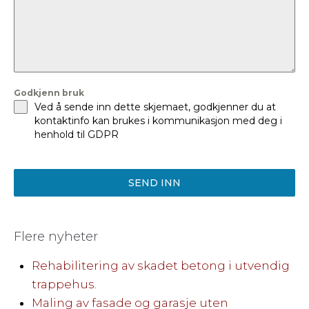
Godkjenn bruk
Ved å sende inn dette skjemaet, godkjenner du at
kontaktinfo kan brukes i kommunikasjon med deg i
henhold til GDPR
SEND INN
Flere nyheter
Rehabilitering av skadet betong i utvendig
trappehus.
Maling av fasade og garasje uten