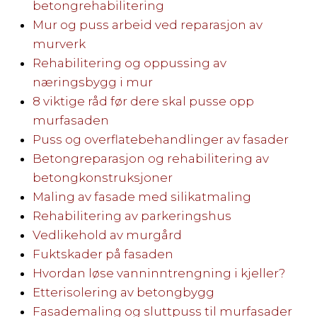
betongrehabilitering
Mur og puss arbeid ved reparasjon av
murverk
Rehabilitering og oppussing av
næringsbygg i mur
8 viktige råd før dere skal pusse opp
murfasaden
Puss og overflatebehandlinger av fasader
Betongreparasjon og rehabilitering av
betongkonstruksjoner
Maling av fasade med silikatmaling
Rehabilitering av parkeringshus
Vedlikehold av murgård
Fuktskader på fasaden
Hvordan løse vanninntrengning i kjeller?
Etterisolering av betongbygg
Fasademaling og sluttpuss til murfasader