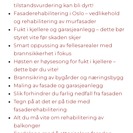
tilstandsvurdering kan bli dyrt!
Fasaderehabilitering i Oslo – vedlikehold
og rehabilitering av murfasader
Fukt i kjellere og garasjeanlegg – dette bør
styret vite før skaden skjer
Smart oppussing av fellesarealer med
brannsikkerhet i fokus
Høsten er høysesong for fukt i kjellere –
dette bør du vite!
Brannsikring av bygårder og næringsbygg
Maling av fasade og garasjeanlegg
Slik forhindrer du farlig nedfall fra fasaden
Tegn på at det er på tide med
fasaderehabilitering
Alt du må vite om rehabilitering av
balkonger