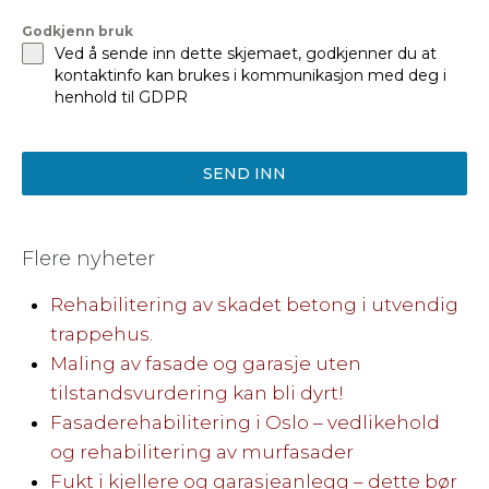
Godkjenn bruk
Ved å sende inn dette skjemaet, godkjenner du at
kontaktinfo kan brukes i kommunikasjon med deg i
henhold til GDPR
SEND INN
Flere nyheter
Rehabilitering av skadet betong i utvendig
trappehus.
Maling av fasade og garasje uten
tilstandsvurdering kan bli dyrt!
Fasaderehabilitering i Oslo – vedlikehold
og rehabilitering av murfasader
Fukt i kjellere og garasjeanlegg – dette bør