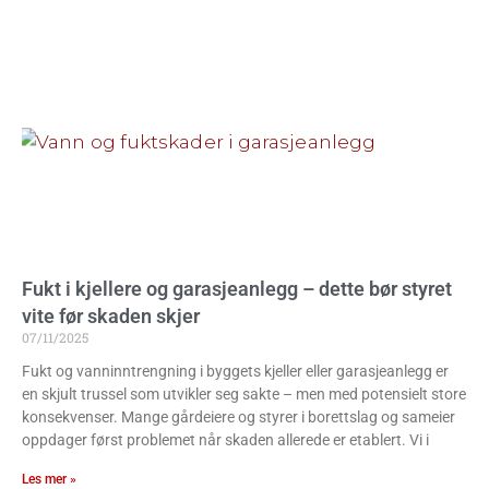
Fukt i kjellere og garasjeanlegg – dette bør styret
vite før skaden skjer
07/11/2025
Fukt og vanninntrengning i byggets kjeller eller garasjeanlegg er
en skjult trussel som utvikler seg sakte – men med potensielt store
konsekvenser. Mange gårdeiere og styrer i borettslag og sameier
oppdager først problemet når skaden allerede er etablert. Vi i
Les mer »