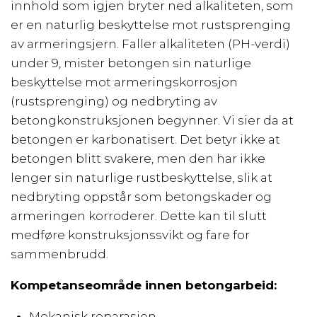
innhold som igjen bryter ned alkaliteten, som
er en naturlig beskyttelse mot rustsprenging
av armeringsjern. Faller alkaliteten (PH-verdi)
under 9, mister betongen sin naturlige
beskyttelse mot armeringskorrosjon
(rustsprenging) og nedbryting av
betongkonstruksjonen begynner. Vi sier da at
betongen er karbonatisert. Det betyr ikke at
betongen blitt svakere, men den har ikke
lenger sin naturlige rustbeskyttelse, slik at
nedbryting oppstår som betongskader og
armeringen korroderer. Dette kan til slutt
medføre konstruksjonssvikt og fare for
sammenbrudd.
Kompetanseområde innen betongarbeid:
Mekanisk reparasjon