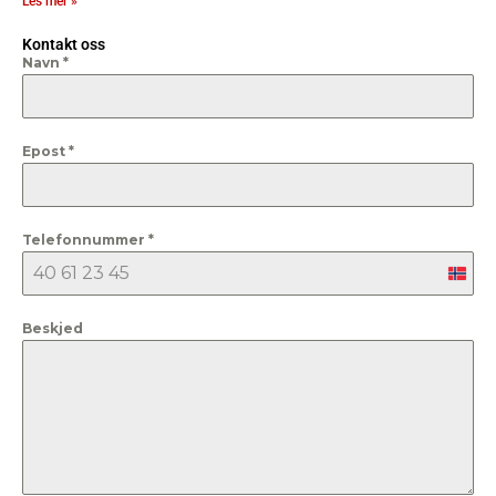
Les mer »
Kontakt oss
Navn
*
Epost
*
Telefonnummer
*
Nor
+47
Beskjed