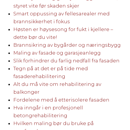
styret vite før skaden skjer
Smart oppussing av fellesarealer med
brannsikkerhet i fokus
Høsten er høysesong for fukt i kjellere –
dette bør du vite!
Brannsikring av bygårder og næringsbygg
Maling av fasade og garasjeanlegg
Slik forhindrer du farlig nedfall fra fasaden
Tegn på at det er på tide med
fasaderehabilitering
Alt du må vite om rehabilitering av
balkonger
Fordelene med å etterisolere fasaden
Hva inngår i en profesjonell
betongrehabilitering
Hvilken maling bør du bruke på