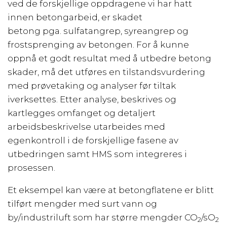
ved de forskjellige oppdragene vi har hatt
innen betongarbeid, er skadet
betong pga. sulfatangrep, syreangrep og
frostsprenging av betongen. For å kunne
oppnå et godt resultat med å utbedre betong
skader, må det utføres en tilstandsvurdering
med prøvetaking og analyser før tiltak
iverksettes. Etter analyse, beskrives og
kartlegges omfanget og detaljert
arbeidsbeskrivelse utarbeides med
egenkontroll i de forskjellige fasene av
utbedringen samt HMS som integreres i
prosessen.
Et eksempel kan være at betongflatene er blitt
tilført mengder med surt vann og
by/industriluft som har større mengder CO
/sO
2
2