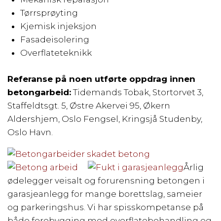
Tørrsprøyting
Kjemisk injeksjon
Fasadeisolering
Overflateteknikk
Referanse på noen utførte oppdrag innen
betongarbeid:
Tidemands Tobak, Stortorvet 3,
Staffeldtsgt. 5, Østre Akervei 95, Økern
Aldershjem, Oslo Fengsel, Kringsjå Studenby,
Oslo Havn.
Årlig
ødelegger veisalt og forurensning betongen i
garasjeanlegg for mange borettslag, sameier
og parkeringshus. Vi har spisskompetanse på
både forebygging med overflatebehandling og