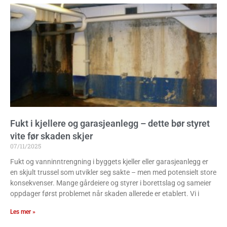
Fukt i kjellere og garasjeanlegg – dette bør styret
vite før skaden skjer
07/11/2025
Fukt og vanninntrengning i byggets kjeller eller garasjeanlegg er
en skjult trussel som utvikler seg sakte – men med potensielt store
konsekvenser. Mange gårdeiere og styrer i borettslag og sameier
oppdager først problemet når skaden allerede er etablert. Vi i
Les mer »