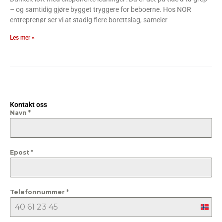
– og samtidig gjøre bygget tryggere for beboerne. Hos NOR
entreprenør ser vi at stadig flere borettslag, sameier
Les mer »
Kontakt oss
Navn
*
Epost
*
Telefonnummer
*
Nor