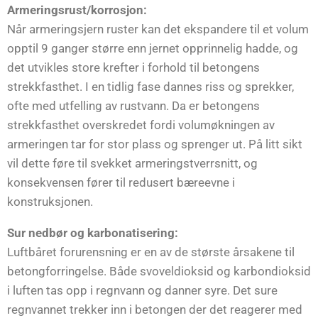
Armeringsrust/korrosjon:
Når armeringsjern ruster kan det ekspandere til et volum
opptil 9 ganger større enn jernet opprinnelig hadde, og
det utvikles store krefter i forhold til betongens
strekkfasthet. I en tidlig fase dannes riss og sprekker,
ofte med utfelling av rustvann. Da er betongens
strekkfasthet overskredet fordi volumøkningen av
armeringen tar for stor plass og sprenger ut. På litt sikt
vil dette føre til svekket armeringstverrsnitt, og
konsekvensen fører til redusert bæreevne i
konstruksjonen.
Sur nedbør og karbonatisering:
Luftbåret forurensning er en av de største årsakene til
betongforringelse. Både svoveldioksid og karbondioksid
i luften tas opp i regnvann og danner syre. Det sure
regnvannet trekker inn i betongen der det reagerer med