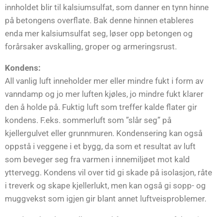
innholdet blir til kalsiumsulfat, som danner en tynn hinne
på betongens overflate. Bak denne hinnen etableres
enda mer kalsiumsulfat seg, løser opp betongen og
forårsaker avskalling, groper og armeringsrust.
Kondens:
All vanlig luft inneholder mer eller mindre fukt i form av
vanndamp og jo mer luften kjøles, jo mindre fukt klarer
den å holde på. Fuktig luft som treffer kalde flater gir
kondens. F.eks. sommerluft som ”slår seg” på
kjellergulvet eller grunnmuren. Kondensering kan også
oppstå i veggene i et bygg, da som et resultat av luft
som beveger seg fra varmen i innemiljøet mot kald
yttervegg. Kondens vil over tid gi skade på isolasjon, råte
i treverk og skape kjellerlukt, men kan også gi sopp- og
muggvekst som igjen gir blant annet luftveisproblemer.