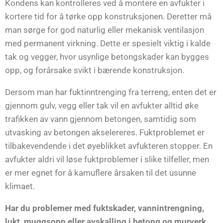
Kondens kan kontrolleres ved å montere en avfukter i
kortere tid for å tørke opp konstruksjonen. Deretter må
man sørge for god naturlig eller mekanisk ventilasjon
med permanent virkning. Dette er spesielt viktig i kalde
tak og vegger, hvor usynlige betongskader kan bygges
opp, og forårsake svikt i bærende konstruksjon.
Dersom man har fuktinntrenging fra terreng, enten det er
gjennom gulv, vegg eller tak vil en avfukter alltid øke
trafikken av vann gjennom betongen, samtidig som
utvasking av betongen akselereres. Fuktproblemet er
tilbakevendende i det øyeblikket avfukteren stopper. En
avfukter aldri vil løse fuktproblemer i slike tilfeller, men
er mer egnet for å kamuflere årsaken til det usunne
klimaet.
Har du problemer med fuktskader, vannintrengning,
lukt, muggsopp eller avskalling i betong og murverk,