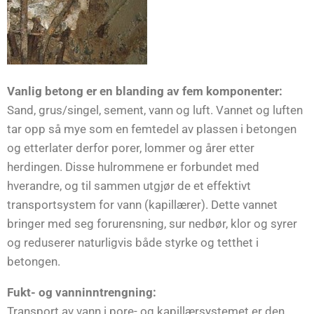
Vanlig betong er en blanding av fem komponenter:
Sand, grus/singel, sement, vann og luft. Vannet og luften
tar opp så mye som en femtedel av plassen i betongen
og etterlater derfor porer, lommer og årer etter
herdingen. Disse hulrommene er forbundet med
hverandre, og til sammen utgjør de et effektivt
transportsystem for vann (kapillærer). Dette vannet
bringer med seg forurensning, sur nedbør, klor og syrer
og reduserer naturligvis både styrke og tetthet i
betongen.
Fukt- og vanninntrengning:
Transport av vann i pore- og kapillærsystemet er den