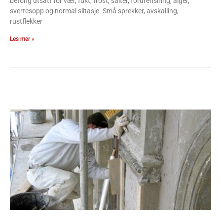
betong utsatt for vær, fukt, frost, salter, forurensning, alger,
svertesopp og normal slitasje. Små sprekker, avskalling,
rustflekker
Les mer »